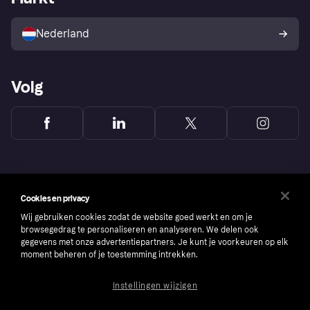
Verkoop met Klarna
Platformen en partners
Kopersbescherming voor
consumenten
Nederland
Volg
Cookies en privacy
Wij gebruiken cookies zodat de website goed werkt en om je
browsegedrag te personaliseren en analyseren. We delen ook
gegevens met onze advertentiepartners. Je kunt je voorkeuren op elk
moment beheren of je toestemming intrekken.
Instellingen wijzigen
Copyright © 2005-2026 Klarna Bank AB (publ). Headquarters: Stockholm, Sweden. All
rights reserved. Klarna Bank AB (publ). Sveavägen 46, 111 34 Stockholm. Organization