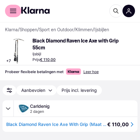
Voor shoppers
Voor bedrijven
Klarna
/
Shoppen
/
Sport en Outdoor
/
Klimmen
/
Ijsbijlen
Black Diamond Raven Ice Axe with Grip 
55cm
Ijsbijl
Prijs
€ 110,00
+
7
Probeer flexibele betalingen met
Leer hoe
Aanbevolen
Prijs incl. levering
Carldenig
2 dagen
€ 110,00
Black Diamond Raven Ice Axe With Grip (Maat - 55 cm, Kleur - No color)