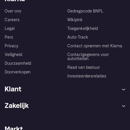
Over ons
Gedragscode BNPL
Careers
Wikipink
Legal
Toegankelijkheid
Pers
Auto-Track
Privacy
Contact opnemen met Klarna
Veiligheid
Contactgegevens voor
autoriteiten
Duurzaamheid
Raad van bestuur
Doorverkopen
Investeerdersrelaties
Klant
Hulp
Klachten
Zakelijk
Login
Onze belofte
Webwinkelsupport
Developers
De Klarna app
Privacyinstellingen
Zakelijke login
Operationele status
Markt
Winkeloverzicht
Je herroepingsrecht