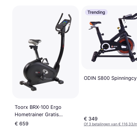
Trending
ODIN S800 Spinningcy
Toorx BRX-100 Ergo
Hometrainer Gratis
€ 349
trainingsschema
€ 659
Of 3 betalingen van € 116,33/