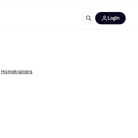
Login
trustingen
IM
 
Hometrainers
gorieën