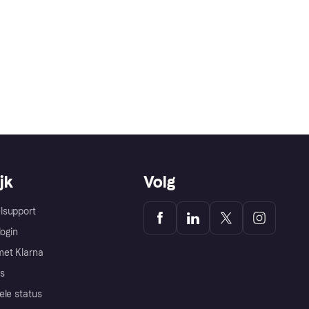
jk
Volg
lsupport
login
et Klarna
s
ele status