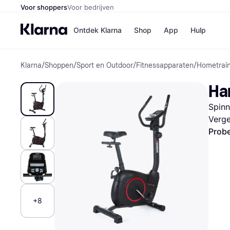
Voor shoppers
Voor bedrijven
Ontdek Klarna
Shop
App
Hulp
Klarna
/
Shoppen
/
Sport en Outdoor
/
Fitnessapparaten
/
Hometrai
Winkels
Media
B
Ha
Bol
B
Booki
B
Spinn
H&M
B
Kruidv
Verge
Probe
Winkelove
+8