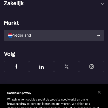
Zakelijk
Login
Onze belofte
Webwinkelsupport
Developers
De Klarna app
Privacyinstellingen
Zakelijke login
Operationele status
Markt
Winkeloverzicht
Je herroepingsrecht
Verkoop met Klarna
Platformen en partners
Kopersbescherming voor
consumenten
Nederland
Volg
Cookies en privacy
Wij gebruiken cookies zodat de website goed werkt en om je
browsegedrag te personaliseren en analyseren. We delen ook