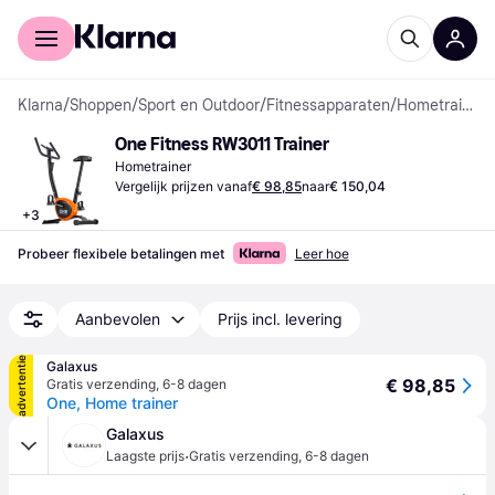
Voor shoppers
Voor bedrijven
Klarna
/
Shoppen
/
Sport en Outdoor
/
Fitnessapparaten
/
Hometrainers
One Fitness RW3011 Trainer
Hometrainer
Vergelijk prijzen vanaf
€ 98,85
naar
€ 150,04
+
3
Probeer flexibele betalingen met
Leer hoe
Aanbevolen
Prijs incl. levering
advertentie
Galaxus
€ 98,85
Gratis verzending
,
6-8 dagen
One, Home trainer
Galaxus
·
Laagste prijs
Gratis verzending
,
6-8 dagen