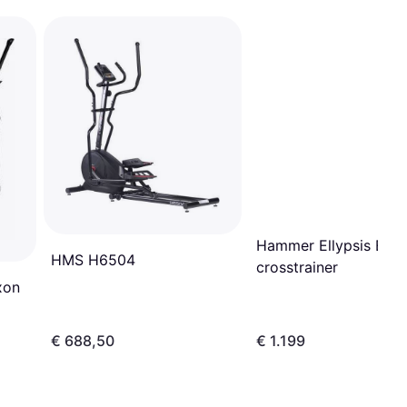
Hammer Ellypsis E35
HMS H6504
crosstrainer
xon
€ 688,50
€ 1.199