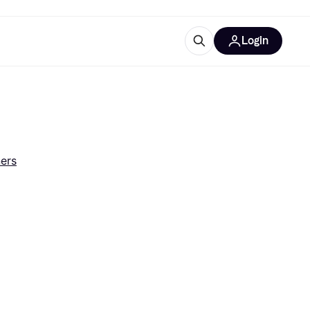
Login
trustingen
IM
ners
gorieën