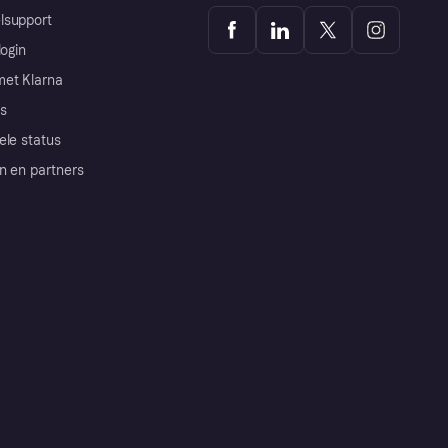
lsupport
login
et Klarna
s
ele status
n en partners