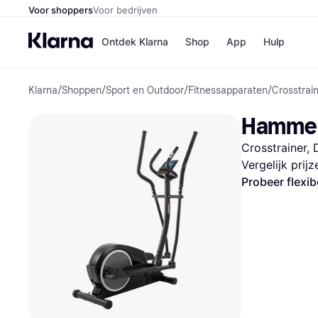
Voor shoppers
Voor bedrijven
Ontdek Klarna
Shop
App
Hulp
Klarna
/
Shoppen
/
Sport en Outdoor
/
Fitnessapparaten
/
Crosstrai
Winkels
Media
B
Hammer 
Bol
B
Booki
B
Crosstrainer, 
H&M
B
Kruidv
Vergelijk prij
Probeer flexib
Winkelove