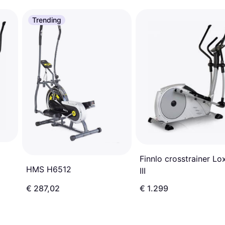
Trending
Finnlo crosstrainer Lo
HMS H6512
III
€ 287,02
€ 1.299