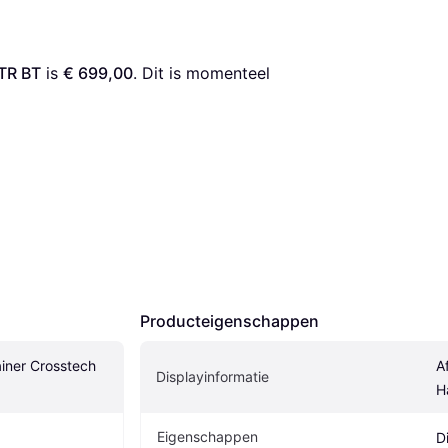
TR BT
 is 
€ 699,00
. Dit is momenteel 
Producteigenschappen
ner Crosstech 
A
Displayinformatie
H
Eigenschappen
D