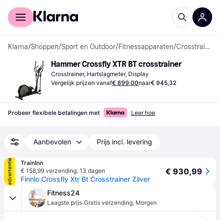
Voor shoppers
Voor bedrijven
Klarna
/
Shoppen
/
Sport en Outdoor
/
Fitnessapparaten
/
Crosstrainers
Hammer Crossfly XTR BT crosstrainer
Crosstrainer, Hartslagmeter, Display
Vergelijk prijzen vanaf
€ 899,00
naar
€ 945,32
Probeer flexibele betalingen met
Leer hoe
Aanbevolen
Prijs incl. levering
advertentie
TrainInn
€ 930,99
€ 158,99 verzending
,
13 dagen
Finnlo Crossfly Xtr Bt Crosstrainer Zilver
Fitness24
·
Laagste prijs
Gratis verzending
,
Morgen