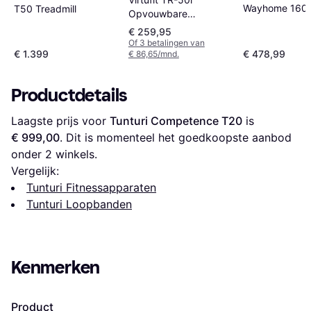
Wayhome 1600
T50 Treadmill
Opvouwbare
Pro Treadmill
Loopband
€ 259,95
Of 3 betalingen van
€ 1.399
€ 478,99
€ 86,65/mnd.
Productdetails
Laagste prijs voor 
Tunturi Competence T20
 is 
€ 999,00
. Dit is momenteel het goedkoopste aanbod 
onder 
2
 winkels.
Vergelijk:
Tunturi Fitnessapparaten
Tunturi Loopbanden
Kenmerken
Product