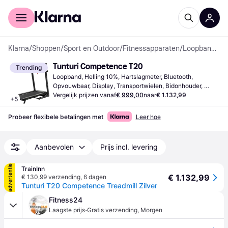
Voor shoppers
Voor bedrijven
Klarna
/
Shoppen
/
Sport en Outdoor
/
Fitnessapparaten
/
Loopbanden
Tunturi Competence T20
Trending
Loopband, Helling 10%, Hartslagmeter, Bluetooth, 
Opvouwbaar, Display, Transportwielen, Bidonhouder, 
Snelheidsmeter, Caloriemeter, Stopwatch
Vergelijk prijzen vanaf
€ 999,00
naar
€ 1.132,99
+
5
Probeer flexibele betalingen met
Leer hoe
Aanbevolen
Prijs incl. levering
advertentie
TrainInn
€ 1.132,99
€ 130,99 verzending
,
6 dagen
Tunturi T20 Competence Treadmill Zilver
Fitness24
·
Laagste prijs
Gratis verzending
,
Morgen