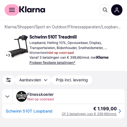
Voor shoppers
Voor bedrijven
Klarna
/
Shoppen
/
Sport en Outdoor
/
Fitnessapparaten
/
Loopbanden
Schwinn 510T Treadmill
Loopband, Helling 10%, Opvouwbaar, Display, 
Transportwielen, Bidonhouder, Snelheidsmeter, 
Momenteel
niet op voorraad
Caloriemeter, Bluetooth, Luidsprekers, Ventilator, USB
+
3
Vanaf 3 betalingen van € 399,66/mnd. met
Probeer flexibele betalingen*
Aanbevolen
Prijs incl. levering
Fitnesskoerier
Niet op voorraad
€ 1.199,00
Schwinn 510T Loopband
Of 3 betalingen van € 399,66/mnd.