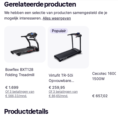
Gerelateerde producten
We hebben een selectie van producten samengesteld die je 
mogelijk interesseren.
Alles weergeven
Populair
Bowflex BXT128
Cecotec 1600 
Folding Treadmill
Virtufit TR-50i
1500W
Opvouwbare
Loopband
€ 1.699
€ 259,95
Of 3 betalingen van
Of 3 betalingen van
€ 657,02
€ 566,33/mnd.
€ 86,65/mnd.
Productdetails