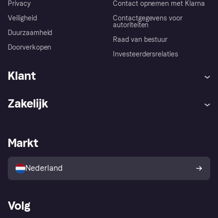
Privacy
Contact opnemen met Klarna
Veiligheid
Contactgegevens voor
autoriteiten
Duurzaamheid
Raad van bestuur
Doorverkopen
Investeerdersrelaties
Klant
Hulp
Klachten
Zakelijk
Login
Onze belofte
Webwinkelsupport
Developers
De Klarna app
Privacyinstellingen
Zakelijke login
Operationele status
Markt
Winkeloverzicht
Je herroepingsrecht
Verkoop met Klarna
Platformen en partners
Kopersbescherming voor
consumenten
Nederland
Volg