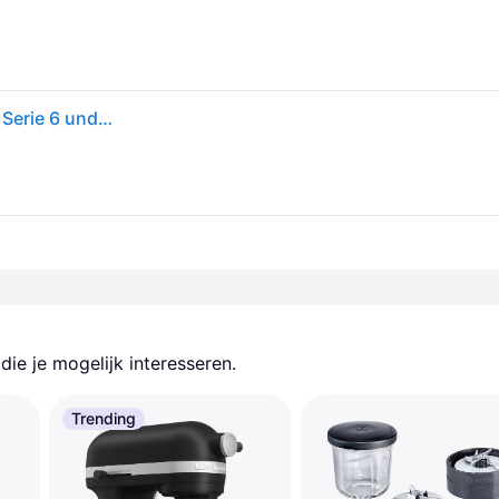
Bosch Würfelschneider für Bosch Küchenmaschine Serie 6 und 8 Dicer Zwart, Grijs
ie je mogelijk interesseren.
Trending