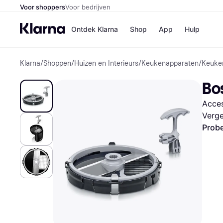
Voor shoppers
Voor bedrijven
Ontdek Klarna
Shop
App
Hulp
Klarna
/
Shoppen
/
Huizen en Interieurs
/
Keukenapparaten
/
Keuke
Winkels
Media
B
Bo
Bol
B
Booki
B
Acce
H&M
B
Kruidv
Verge
Probe
Winkelove