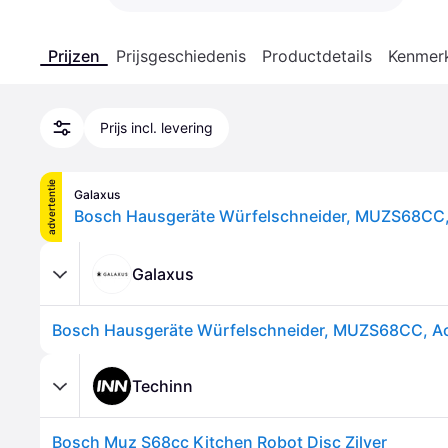
Prijzen
Prijsgeschiedenis
Productdetails
Kenmer
Prijs incl. levering
advertentie
Galaxus
Galaxus
Techinn
Bosch Muz S68cc Kitchen Robot Disc Zilver