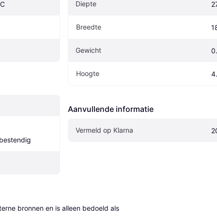
Diepte
CC
2
Breedte
1
Gewicht
0
Hoogte
4
Aanvullende informatie
Vermeld op Klarna
2
bestendig
erne bronnen en is alleen bedoeld als 