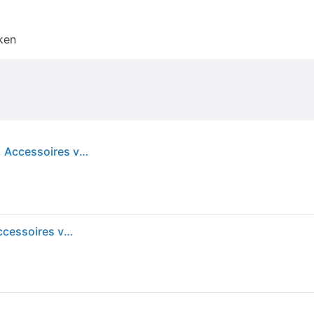
ken
Bosch Hausgeräte Würfelschneider, MUZS68CC, Accessoires voor keukengerei, Zwart
Bosch Hausgeräte Würfelschneider, MUZS68CC, Accessoires voor keukengerei, Zwart