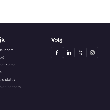
jk
Volg
lsupport
login
et Klarna
s
ele status
n en partners