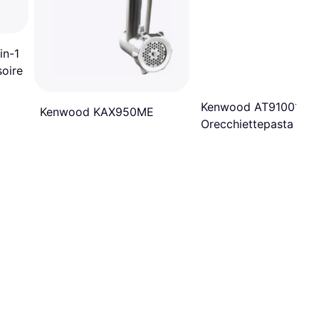
in-1
oire
Kenwood AT910013
Kenwood KAX950ME
Orecchiettepasta