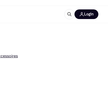
Login
trustingen
IM
cessoires
gorieën