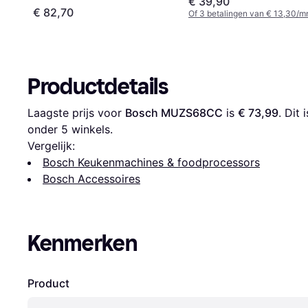
€ 39,90
€ 82,70
Of 3 betalingen van € 13,30/m
Productdetails
Laagste prijs voor 
Bosch MUZS68CC
 is 
€ 73,99
. Dit
onder 
5
 winkels.
Vergelijk:
Bosch Keukenmachines & foodprocessors
Bosch Accessoires
Kenmerken
Product