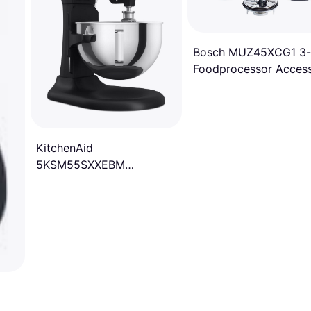
Bosch MUZ45XCG1 3-
Foodprocessor Access
KitchenAid
5KSM55SXXEBM
Keukenmachine Zwart