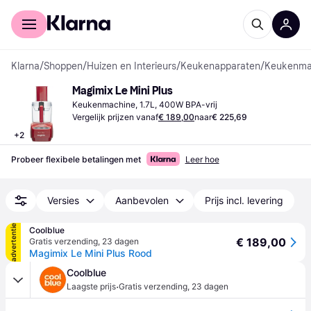
Voor shoppers
Voor bedrijven
Klarna
/
Shoppen
/
Huizen en Interieurs
/
Keukenapparaten
/
Keukenmac
Magimix Le Mini Plus
Keukenmachine, 1.7L, 400W BPA-vrij
Vergelijk prijzen vanaf
€ 189,00
naar
€ 225,69
+
2
Probeer flexibele betalingen met
Leer hoe
Versies
Aanbevolen
Prijs incl. levering
advertentie
Coolblue
€ 189,00
Gratis verzending
,
23 dagen
Magimix Le Mini Plus Rood
Coolblue
·
Laagste prijs
Gratis verzending
,
23 dagen