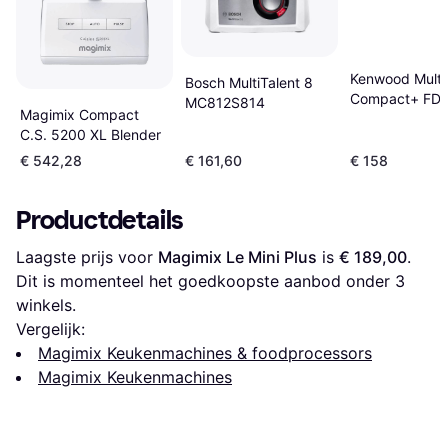
Kenwood Multi
Bosch MultiTalent 8
Compact+ FD
MC812S814
Magimix Compact
C.S. 5200 XL Blender
€ 542,28
€ 161,60
€ 158
Productdetails
Laagste prijs voor 
Magimix Le Mini Plus
 is 
€ 189,00
. 
Dit is momenteel het goedkoopste aanbod onder 
3
winkels.
Vergelijk:
Magimix Keukenmachines & foodprocessors
Magimix Keukenmachines