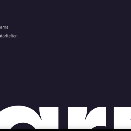
arna
toriteiten