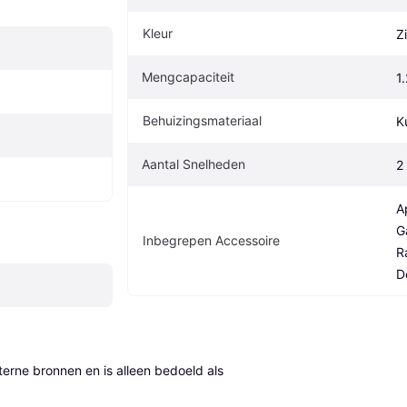
Kleur
Zi
Mengcapaciteit
1.
Behuizingsmateriaal
K
Aantal Snelheden
2
A
G
Inbegrepen Accessoire
Ra
D
erne bronnen en is alleen bedoeld als 