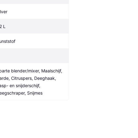
lver
2 L
unststof
parte blender/mixer, Maalschijf, 
arde, Citruspers, Deeghaak, 
sp- en snijderschijf, 
eegschraper, Snijmes