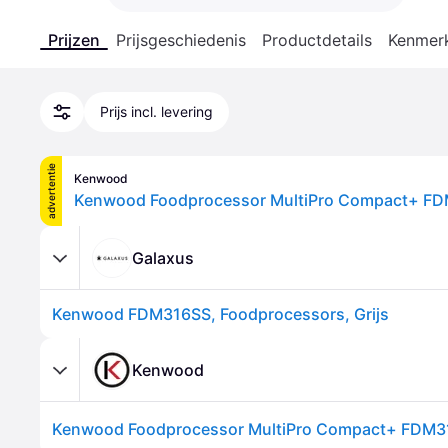
Prijzen
Prijsgeschiedenis
Productdetails
Kenmer
Prijs incl. levering
advertentie
Kenwood
Kenwood Foodprocessor MultiPro Compact+ F
Galaxus
Kenwood FDM316SS, Foodprocessors, Grijs
Kenwood
Kenwood Foodprocessor MultiPro Compact+ FDM3