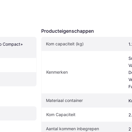
Producteigenschappen
Kom capaciteit (kg)
o Compact+ 
1
S
V
Kenmerken
D
V
F
Materiaal container
K
Kom Capaciteit
2.
Aantal kommen inbegrepen
2