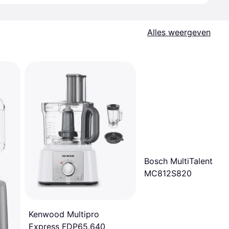
Alles weergeven
Bosch MultiTalent 8
MC812S820
Kenwood Multipro
Express FDP65.640