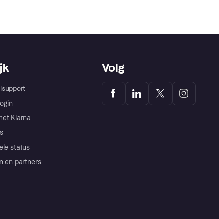
jk
Volg
lsupport
login
et Klarna
s
ele status
n en partners