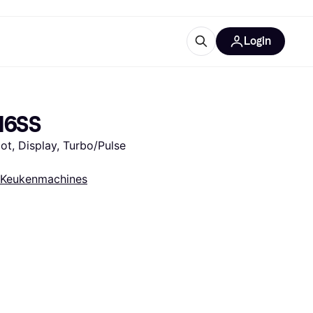
Login
ooruitrustingen
IM
16SS
t, Display, Turbo/Pulse 
Keukenmachines
categorieën