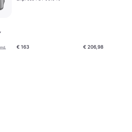
Y
€ 163
€ 206,98
mnd.