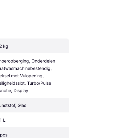
.2 kg
noeropberging, Onderdelen 
aatwasmachinebestendig, 
eksel met Vulopening, 
eiligheidsslot, Turbo/Pulse 
unctie, Display
unststof, Glas
1 L
 pcs