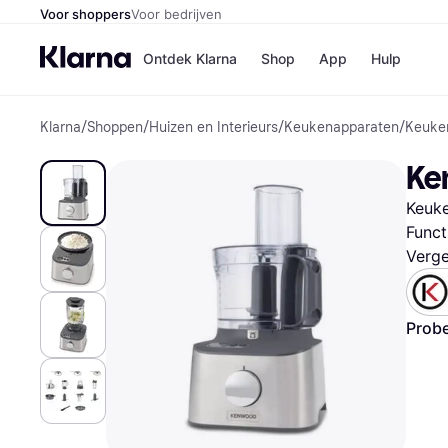
Voor shoppers
Voor bedrijven
Ontdek Klarna
Shop
App
Hulp
Klarna
/
Shoppen
/
Huizen en Interieurs
/
Keukenapparaten
/
Keuke
Winkels
MediaMark
B
Ke
Bol
B
Booking.c
B
Keuke
H&M
B
Kruidvat
Funct
Verge
Winkeloverzich
Probe