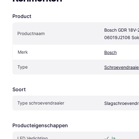
Product
Bosch GDR 18V-2
Productnaam
06019J2106 Sol
Merk
Bosch
Type
Schroevendraaie
Soort
Type schroevendraaier
Slagschroevendr
Producteigenschappen
LED Verlichting
Ja