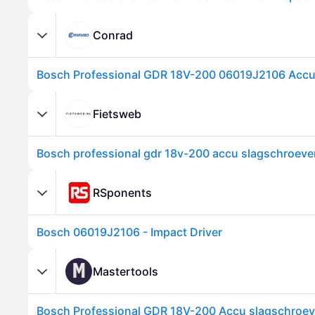
Conrad
Fietsweb
RSponents
Bosch 06019J2106 - Impact Driver
M
Mastertools