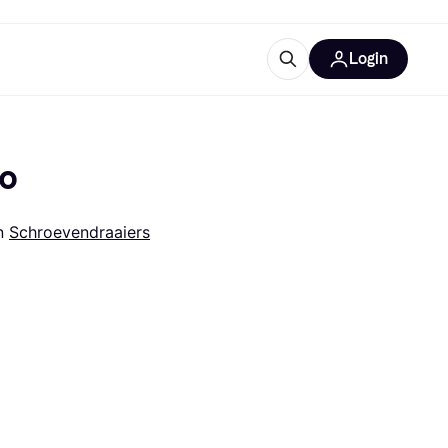
Login
trustingen
IM
lo
n 
Schroevendraaiers
gorieën