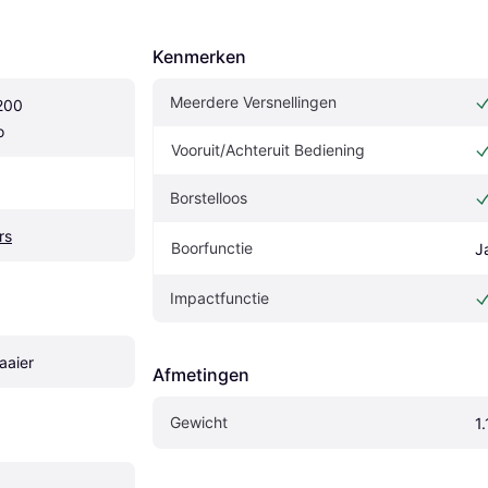
Kenmerken
Meerdere Versnellingen
00 
o
Vooruit/Achteruit Bediening
Borstelloos
rs
Boorfunctie
J
Impactfunctie
aaier
Afmetingen
Gewicht
1