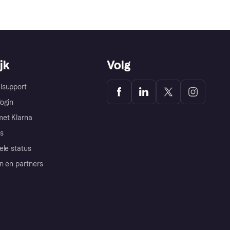
jk
Volg
lsupport
login
et Klarna
s
ele status
n en partners