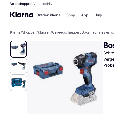
Voor shoppers
Voor bedrijven
Ontdek Klarna
Shop
App
Hulp
Klarna
/
Shoppen
/
Klussen
/
Gereedschappen
/
Boormachines en s
Winkels
Media
B
Bo
Bol
B
Booki
B
Schro
H&M
B
Kruidv
Verge
Probe
Winkelove