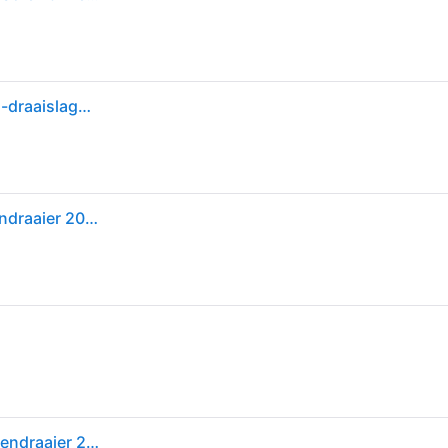
Bosch Professional GDR 18V-200 06019J2106 Accu-draaislagmoeraanzetter 18 V Li-ion Zonder accu, Zonder lader, Incl. koffer, Brushless
Bosch professional gdr 18v-200 accu slagschroevendraaier 200nm 18v basic body in l-boxx - 06019j2106
Bosch Professional GDR 18V-200 Accu slagschroevendraaier 200Nm 18V Basic Body in L-Boxx - 06019J2106