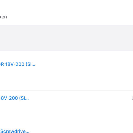
ken
Bosch Professional, Boormachine + slagboor, GDR 18V-200 (Slagschroevendraaier)
Bosch Professional, Boormachine + slagboor, GDR 18V-200 (Slagschroevendraaier)
Bosch Professional Gdr 18v-200 L-boxx 136 Impact Screwdriver Zilver One Size / EU Plug 220V