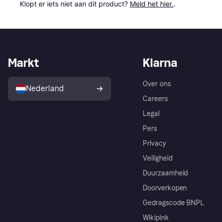
Klopt er iets niet aan dit product? 
Meld het hier.
.
Markt
Klarna
Over ons
Nederland
Careers
Legal
Pers
Privacy
Veiligheid
Duurzaamheid
Doorverkopen
Gedragscode BNPL
Wikipink