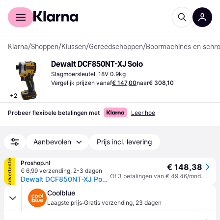
Voor shoppers
Voor bedrijven
Klarna
/
Shoppen
/
Klussen
/
Gereedschappen
/
Boormachines en schro
Dewalt DCF850NT-XJ Solo
Slagmoersleutel, 18V 0.9kg
Vergelijk prijzen vanaf
€ 147,00
naar
€ 308,10
+
2
Probeer flexibele betalingen met
Leer hoe
Aanbevolen
Prijs incl. levering
advertentie
Proshop.nl
€ 148,38
€ 6,99 verzending
,
2-3 dagen
Of 3 betalingen van € 49,46/mnd.
Dewalt DCF850NT-XJ Power Screwdriver / Impact Driver
Coolblue
·
Laagste prijs
Gratis verzending
,
23 dagen