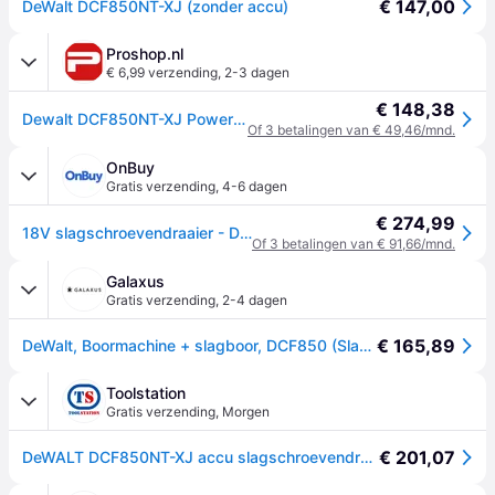
€ 147,00
DeWalt DCF850NT-XJ (zonder accu)
Proshop.nl
€ 6,99 verzending
,
2-3 dagen
€ 148,38
Dewalt DCF850NT-XJ Power Screwdriver / Impact Driver
Of 3 betalingen van € 49,46/mnd.
OnBuy
Gratis verzending
,
4-6 dagen
€ 274,99
18V slagschroevendraaier - DEWALT - DCF850NT - Borstelloze motor - 205 Nm - Ultracompact
Of 3 betalingen van € 91,66/mnd.
Galaxus
Gratis verzending
,
2-4 dagen
€ 165,89
DeWalt, Boormachine + slagboor, DCF850 (Slagschroevendraaier)
Toolstation
Gratis verzending
,
Morgen
€ 201,07
DeWALT DCF850NT-XJ accu slagschroevendraaier (body) 18V Li-ion