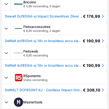
Bricoinn
€ 5,99 verzending
,
9 dagen
€ 176,99
Dewalt Dcf850nt-xj Impact Screwdriver Zilver One Size / EU Plug 220V
Fietsaccessoires
€ 6,95 verzending
,
2 dagen
€ 190,99
DeWalt dcf850nt-xj 18v xr brushless accu slagschroevendraaier | body in tstak koffer | zonder accu&apos;s en lader - dcf850nt-xj
Fietsweb
€ 6,95 verzending
€ 190,99
DeWalt dcf850nt-xj 18v xr brushless accu slagschroevendraaier | body in tstak koffer | zonder accu&apos;s en lader - dcf850nt-xj
RSponents
Gratis verzending
€ 308,10
DeWALT DCF850NT-XJ - Cordless Impact Driver with 1
M
Mastertools