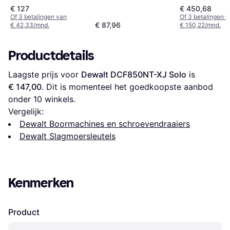
€ 127
€ 450,68
Of 3 betalingen van
Of 3 betalingen 
€ 87,96
€ 42,33/mnd.
€ 150,22/mnd.
Productdetails
Laagste prijs voor 
Dewalt DCF850NT-XJ Solo
 is 
€ 147,00
. Dit is momenteel het goedkoopste aanbod 
onder 
10
 winkels.
Vergelijk:
Dewalt Boormachines en schroevendraaiers
Dewalt Slagmoersleutels
Kenmerken
Product