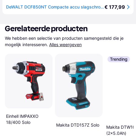
€ 177,99
DeWALT DCF850NT Compacte accu slagschroevendraaier 205Nm 18V XR Basic Body in TSTAK
Gerelateerde producten
We hebben een selectie van producten samengesteld die je 
mogelijk interesseren.
Alles weergeven
Trending
Einhell IMPAXXO
18/400 Solo
Makita DTD157Z Solo
Makita DTW10
(2x5.0Ah)