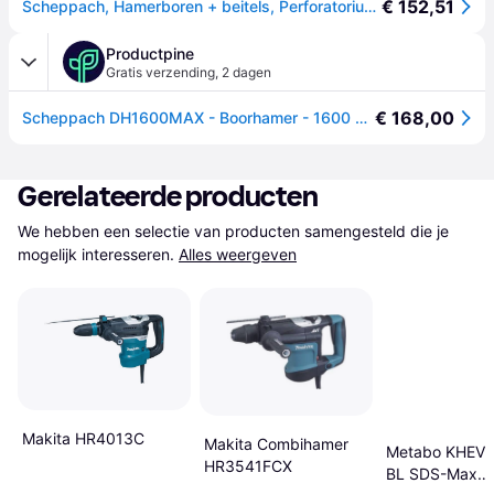
€ 152,51
Scheppach, Hamerboren + beitels, Perforatorius DH1600MAX (Elektrische stroom, Hamerboor)
Productpine
Gratis verzending
,
2 dagen
€ 168,00
Scheppach DH1600MAX - Boorhamer - 1600 Watt - SDS-Max - Anti-vibratie
Gerelateerde producten
We hebben een selectie van producten samengesteld die je 
mogelijk interesseren.
Alles weergeven
Makita HR4013C
Makita Combihamer
Metabo KHEV 
HR3541FCX
BL SDS-Max