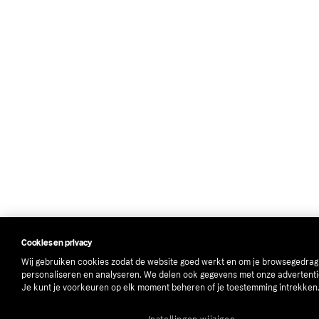
Cookies en privacy
Wij gebruiken cookies zodat de website goed werkt en om je browsegedrag
personaliseren en analyseren. We delen ook gegevens met onze advertenti
Je kunt je voorkeuren op elk moment beheren of je toestemming intrekken