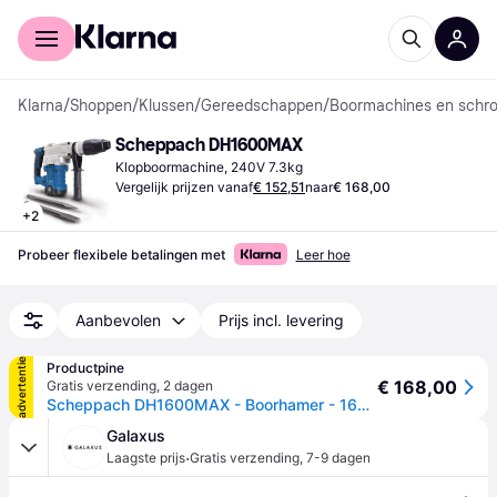
Voor shoppers
Voor bedrijven
Klarna
/
Shoppen
/
Klussen
/
Gereedschappen
/
Boormachines en schro
Scheppach DH1600MAX
Klopboormachine, 240V 7.3kg
Vergelijk prijzen vanaf
€ 152,51
naar
€ 168,00
+
2
Probeer flexibele betalingen met
Leer hoe
Aanbevolen
Prijs incl. levering
advertentie
Productpine
€ 168,00
Gratis verzending
,
2 dagen
Scheppach DH1600MAX - Boorhamer - 1600 Watt - SDS-Max - Anti-vibratie
Galaxus
·
Laagste prijs
Gratis verzending
,
7-9 dagen