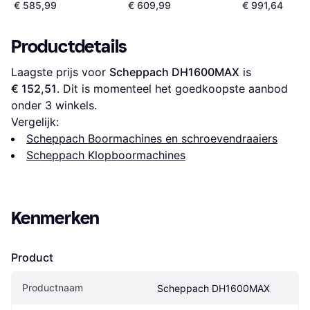
Combihamer 
€ 585,99
€ 609,99
€ 991,64
18,8J koolbors
600767500
Productdetails
Laagste prijs voor 
Scheppach DH1600MAX
 is 
€ 152,51
. Dit is momenteel het goedkoopste aanbod 
onder 
3
 winkels.
Vergelijk:
Scheppach Boormachines en schroevendraaiers
Scheppach Klopboormachines
Kenmerken
Product
Productnaam
Scheppach DH1600MAX