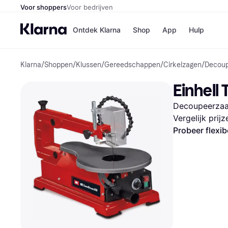
Voor shoppers
Voor bedrijven
Ontdek Klarna
Shop
App
Hulp
Klarna
/
Shoppen
/
Klussen
/
Gereedschappen
/
Cirkelzagen
/
Decou
Winkels
Media
B
Einhell
Bol
B
Booki
B
Decoupeerzaa
H&M
B
Kruidv
Vergelijk prij
Probeer flexib
Winkelove