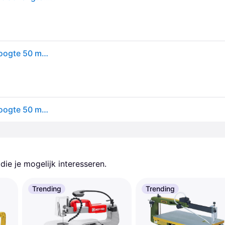
Einhell figuurzaag tc-ss 406 e - 120 w - max. zaaghoogte 50 mm - tafelgrootte 415 x 250 mm
Einhell figuurzaag tc-ss 406 e - 120 w - max. zaaghoogte 50 mm - tafelgrootte 415 x 250 mm
ie je mogelijk interesseren.
Trending
Trending