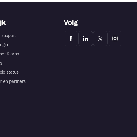
jk
Volg
lsupport
login
et Klarna
s
ele status
n en partners