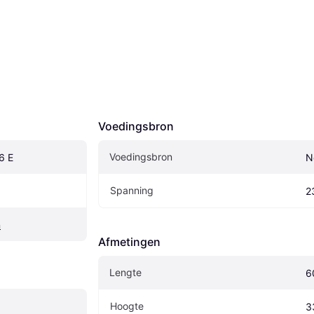
Voedingsbron
Voedingsbron
6 E
N
Spanning
2
n
Afmetingen
Lengte
6
Hoogte
3