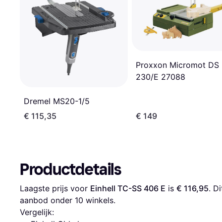
Proxxon Micromot DS
230/E 27088
Dremel MS20-1/5
€ 115,35
€ 149
Productdetails
Laagste prijs voor 
Einhell TC-SS 406 E
 is 
€ 116,95
. D
aanbod onder 
10
 winkels.
Vergelijk: