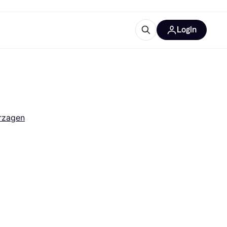
Login
trustingen
IM
rzagen
gorieën