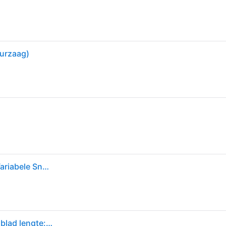
uurzaag)
Einhell Figuurzaag Tc-ss 406 E - 120w Gesnoerd - Variabele Snelheid
Einhell TC-SS 406 E Tafeldecoupeerzaag 70 W Zaagblad lengte: 12.7 mm