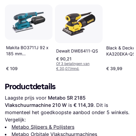
Makita BO3711J 92 x
Black & Decke
Dewalt DWE6411-QS
185 mm
KA320EKA-QS
€ 90,21
Vlakschuurmachine
Of 3 betalingen van
€ 109
€ 39,99
€ 30,07/mnd.
Productdetails
Laagste prijs voor 
Metabo SR 2185 
Vlakschuurmachine 210 W
 is 
€ 114,39
. Dit is 
momenteel het goedkoopste aanbod onder 
5
 winkels.
Vergelijk:
Metabo Slijpers & Polijsters
Metabo Orbitale Vlakschuurmachines