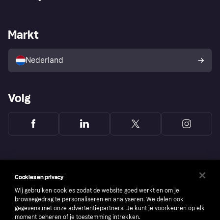
Login
Onze belofte
Webwinkelsupport
Developers
De Klarna app
Privacyinstellingen
Zakelijke login
Operationele status
Markt
Winkeloverzicht
Je herroepingsrecht
Verkoop met Klarna
Platformen en partners
Kopersbescherming voor
consumenten
Nederland
Volg
Cookies en privacy
Wij gebruiken cookies zodat de website goed werkt en om je
browsegedrag te personaliseren en analyseren. We delen ook
gegevens met onze advertentiepartners. Je kunt je voorkeuren op elk
moment beheren of je toestemming intrekken.