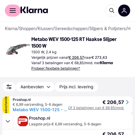
Voor shoppers
Voor bedrijven
Klarna
/
Shoppen
/
Klussen
/
Gereedschappen
/
Slijpers & Polijsters
/
Haakse slijpers
Metabo WEV 1500-125 RT Haakse Slijper 
1500 W
1500 W, 2.4 kg
Vergelijk prijzen vanaf
€ 206,57
naar
€ 273,43
Vanaf 3 betalingen van € 68,85/mnd. met
Probeer flexibele betalingen*
Aanbevolen
Prijs incl. levering
advertentie
Proshop.nl
€ 206,57
€ 6,99 verzending
,
5-6 dagen
Of 3 betalingen van € 68,85/mnd.
Metabo WEV 1500-125 - angle grinder - 1500 W - 125 mm
Proshop.nl
·
Laagste prijs
€ 6,99 verzending
,
5-6 dagen
€ 206,57