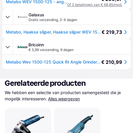
Metabo WEV 1500-125 - angle grinder - 1500 W - 125 mm
Of 3 betalingen van € 68,85/mnd.
Galaxus
Gratis verzending
,
2-4 dagen
€ 219,73
Metabo, Haakse slijper, Haakse slijper WEV 1500-125 Quick RT (601243500)Kunststof koffer (125mm)
Bricoinn
€ 5,99 verzending
,
9 dagen
€ 210,99
Metabo Wev 1500-125 Quick Rt Angle Grinder Groen One Size / EU Plug 220V
Gerelateerde producten
We hebben een selectie van producten samengesteld die je 
mogelijk interesseren.
Alles weergeven