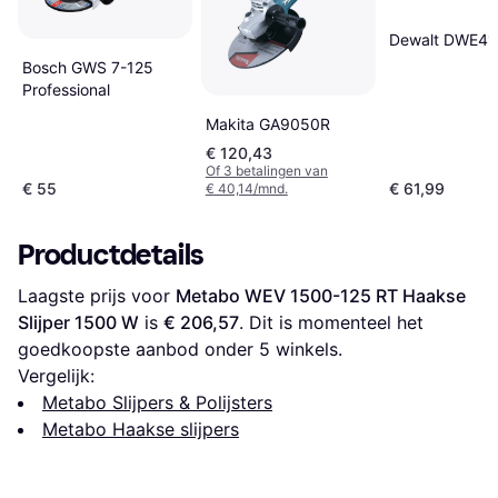
Dewalt DWE41
Bosch GWS 7-125
Professional
Makita GA9050R
€ 120,43
Of 3 betalingen van
€ 55
€ 61,99
€ 40,14/mnd.
Productdetails
Laagste prijs voor 
Metabo WEV 1500-125 RT Haakse 
Slijper 1500 W
 is 
€ 206,57
. Dit is momenteel het 
goedkoopste aanbod onder 
5
 winkels.
Vergelijk:
Metabo Slijpers & Polijsters
Metabo Haakse slijpers