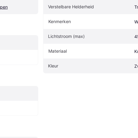
Verstelbare Helderheid
mpen
T
Kenmerken
W
Lichtstroom (max)
4
Materiaal
K
Kleur
Z