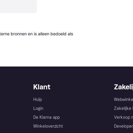
erne bronnen en is alleen bedoeld als 
Klant
Zakeli
Hulp
Webwinke
Login
Zakelijke 
De Klarna app
Verkoop m
Winkeloverzicht
Developer