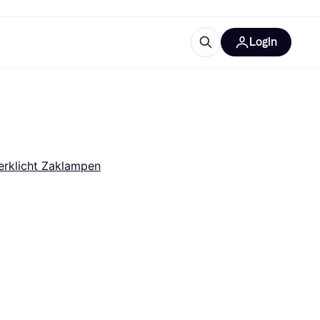
Login
trustingen
IM
rklicht Zaklampen
gorieën