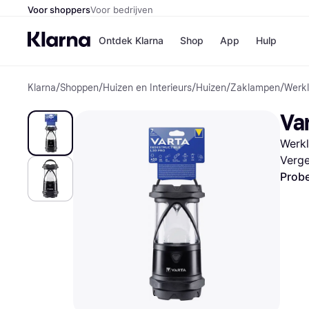
Voor shoppers
Voor bedrijven
Ontdek Klarna
Shop
App
Hulp
Klarna
/
Shoppen
/
Huizen en Interieurs
/
Huizen
/
Zaklampen
/
Werkl
Winkels
Media
B
Va
Bol
B
Booki
B
Werkl
H&M
B
Kruidv
Verge
Probe
Winkelove