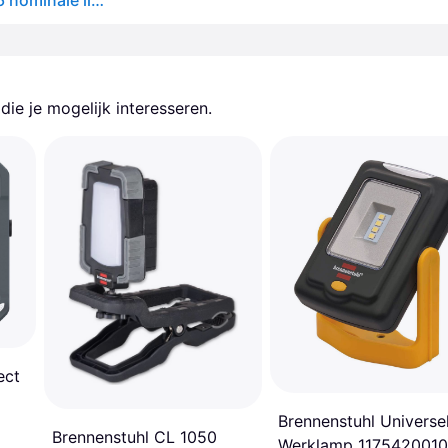
Varta 18761101111 led-lamp batterij gevoed 6x aa/lr6 nominale lichtstroom: 450 lm lichtbereik: 20 m stralingshoek: 360 °
ie je mogelijk interesseren.
ect
Brennenstuhl Universe
Brennenstuhl CL 1050
Werklamp 1175420010