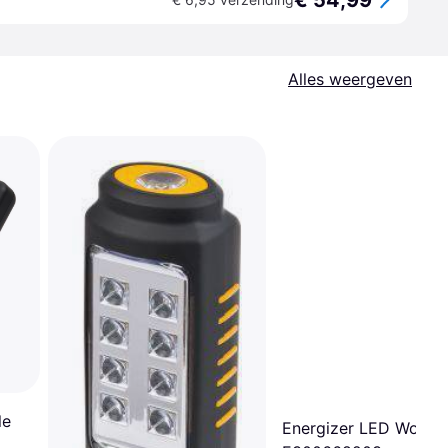
€ 54,99
Alles weergeven
le
Energizer LED Work L