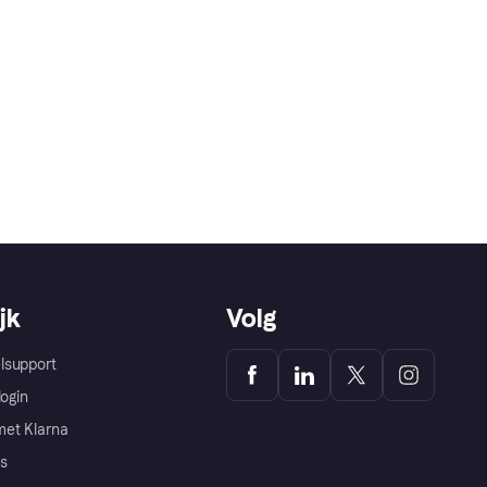
jk
Volg
lsupport
login
et Klarna
s