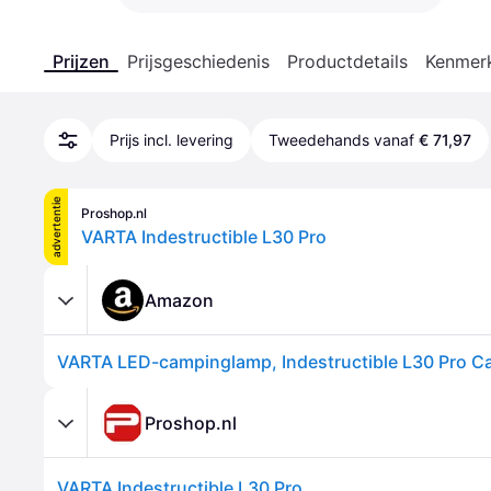
Prijzen
Prijsgeschiedenis
Productdetails
Kenmer
Prijs incl. levering
Tweedehands vanaf
€ 71,97
advertentie
Proshop.nl
VARTA Indestructible L30 Pro
Amazon
Proshop.nl
VARTA Indestructible L30 Pro