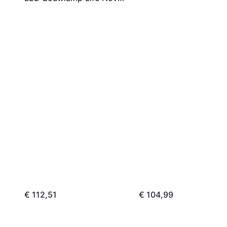
4 4000lm
€ 112,51
€ 104,99