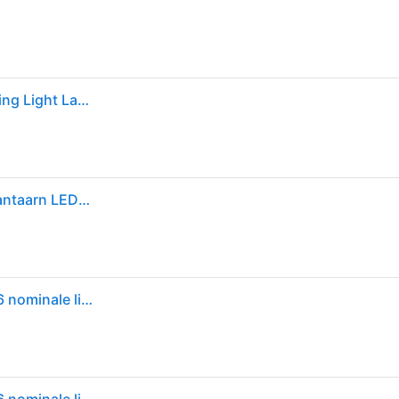
Varta Indestructible L30 Pro Extreme Durable Camping Light Lamp Transparant,Zwart
Varta 18761101111 Indestructible L30 Pro Campinglantaarn LED 450 lm werkt op batterijen 623 g Zwart
Varta 18761101111 led-lamp batterij gevoed 6x aa/lr6 nominale lichtstroom: 450 lm lichtbereik: 20 m stralingshoek: 360 °