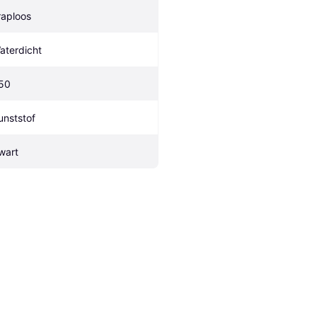
raploos
aterdicht
50
unststof
wart