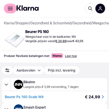
Voor shoppers
Voor bedrijven
Klarna
/
Shoppen
/
Gezondheid & Schoonheid
/
Gezondheid
/
Weegschal
Beurer PS 160
Weegschaal voor in de badkamer, Wit
Vergelijk prijzen vanaf
€ 24,99
naar
€ 42,05
Probeer flexibele betalingen met
Leer hoe
Aanbevolen
Prijs incl. levering
BikeInn
·
Laagste prijs
€ 5,99 verzending
,
7 dagen
€ 24,99
Beurer Ps 160 Scale Wit
Smash Expert