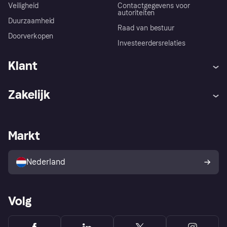
Veiligheid
Contactgegevens voor
autoriteiten
Duurzaamheid
Raad van bestuur
Doorverkopen
Investeerdersrelaties
Klant
Hulp
Klachten
Zakelijk
Login
Onze belofte
Webwinkelsupport
Developers
De Klarna app
Privacyinstellingen
Zakelijke login
Operationele status
Markt
Winkeloverzicht
Je herroepingsrecht
Verkoop met Klarna
Platformen en partners
Kopersbescherming voor
consumenten
Nederland
Volg