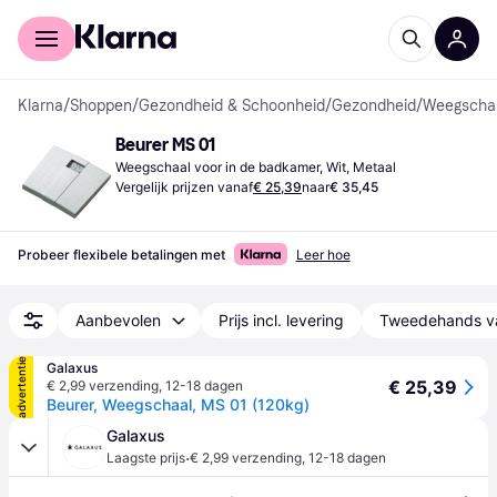
Voor shoppers
Voor bedrijven
Klarna
/
Shoppen
/
Gezondheid & Schoonheid
/
Gezondheid
/
Weegschal
Beurer MS 01
Weegschaal voor in de badkamer, Wit, Metaal
Vergelijk prijzen vanaf
€ 25,39
naar
€ 35,45
Probeer flexibele betalingen met
Leer hoe
Aanbevolen
Prijs incl. levering
Tweedehands v
advertentie
Galaxus
€ 25,39
€ 2,99 verzending
,
12-18 dagen
Beurer, Weegschaal, MS 01 (120kg)
Galaxus
·
Laagste prijs
€ 2,99 verzending
,
12-18 dagen