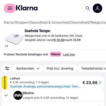
Voor shoppers
Voor bedrijven
Klarna
/
Shoppen
/
Gezondheid & Schoonheid
/
Gezondheid
/
Weegschal
Soehnle Tempo
Weegschaal voor in de badkamer, Wit, Staal
Vergelijk prijzen vanaf
€ 16,99
naar
€ 25,99
+
1
Probeer flexibele betalingen met
Leer hoe
Aanbevolen
Prijs incl. levering
Tweedehands v
advertentie
Leifheit
€ 23,99
€ 4,95 verzending
,
1-2 dagen
Soehnle Analoge personenweegschaal Tempo White
BikeInn
·
Laagste prijs
€ 4,99 verzending
,
10 dagen