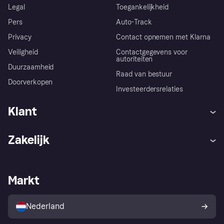
Legal
Toegankelijkheid
Pers
Auto-Track
Privacy
Contact opnemen met Klarna
Veiligheid
Contactgegevens voor
autoriteiten
Duurzaamheid
Raad van bestuur
Doorverkopen
Investeerdersrelaties
Klant
Hulp
Klachten
Zakelijk
Login
Onze belofte
Webwinkelsupport
Developers
De Klarna app
Privacyinstellingen
Zakelijke login
Operationele status
Markt
Winkeloverzicht
Je herroepingsrecht
Verkoop met Klarna
Platformen en partners
Kopersbescherming voor
consumenten
Nederland