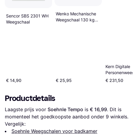
Wenko Mechanische
Sencor SBS 2301 WH
Weegschaal 130 kg
Weegschaal
Wit
Kern Digitale
Personenweeg
Weegbereik 3
€ 14,90
€ 25,95
€ 231,50
Productdetails
Laagste prijs voor 
Soehnle Tempo
 is 
€ 16,99
. Dit is 
momenteel het goedkoopste aanbod onder 
9
 winkels.
Vergelijk:
Soehnle Weegschalen voor badkamer