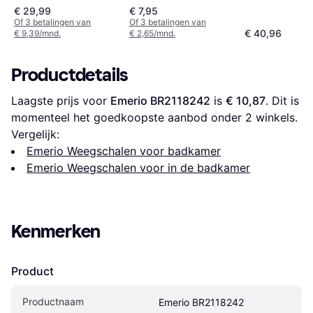
€ 29,99
€ 7,95
Of 3 betalingen van
Of 3 betalingen van
€ 40,96
€ 9,39/mnd.
€ 2,65/mnd.
Productdetails
Laagste prijs voor 
Emerio BR2118242
 is 
€ 10,87
. Dit is 
momenteel het goedkoopste aanbod onder 
2
 winkels.
Vergelijk:
Emerio Weegschalen voor badkamer
Emerio Weegschalen voor in de badkamer
Kenmerken
Product
Productnaam
Emerio BR2118242