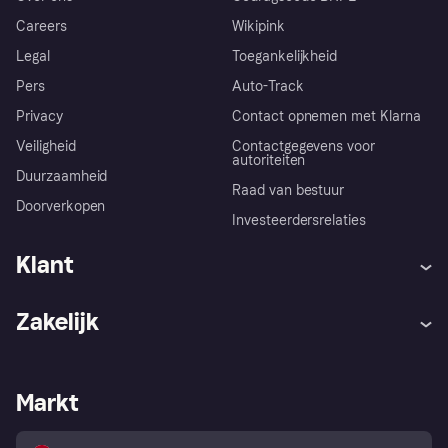
Careers
Wikipink
Legal
Toegankelijkheid
Pers
Auto-Track
Privacy
Contact opnemen met Klarna
Veiligheid
Contactgegevens voor
autoriteiten
Duurzaamheid
Raad van bestuur
Doorverkopen
Investeerdersrelaties
Klant
Hulp
Klachten
Zakelijk
Login
Onze belofte
Webwinkelsupport
Developers
De Klarna app
Privacyinstellingen
Zakelijke login
Operationele status
Markt
Winkeloverzicht
Je herroepingsrecht
Verkoop met Klarna
Platformen en partners
Kopersbescherming voor
consumenten