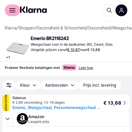
Voor shoppers
Voor bedrijven
Klarna
/
Shoppen
/
Gezondheid & Schoonheid
/
Gezondheid
/
Weegschal
Emerio BR2118242
Weegschaal voor in de badkamer, Wit, Zwart, Glas
Vergelijk prijzen vanaf
€ 10,87
naar
€ 13,68
+
1
Probeer flexibele betalingen met
Leer hoe
Kleur
Aanbevolen
Prijs incl. levering
advertentie
Galaxus
€ 13,68
€ 2,99 verzending
,
13-16 dagen
Emerio, Weegschaal, Personenweegschaal max. digitaal (180kg)
Amazon
Laagste prijs