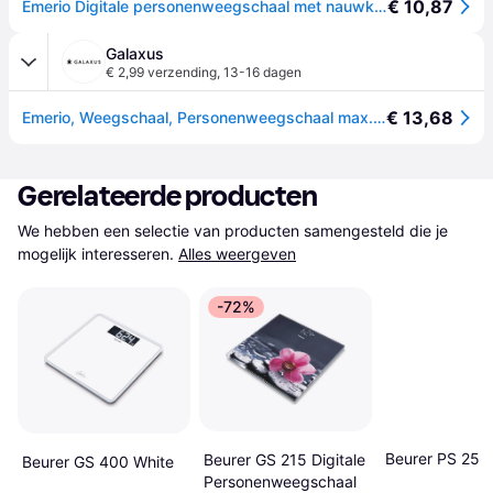
€ 10,87
Emerio Digitale personenweegschaal met nauwkeurige sensoren, step-on-techniek, incl. 2 x AAA batterijen, LCD-display, eenheden in kg/lb/st, tot max. 180kg, ultraslank, Auto Off, glas wit, 28x28x2cm
Galaxus
€ 2,99 verzending
,
13-16 dagen
€ 13,68
Emerio, Weegschaal, Personenweegschaal max. digitaal (180kg)
Gerelateerde producten
We hebben een selectie van producten samengesteld die je 
mogelijk interesseren.
Alles weergeven
-72%
Beurer PS 25
Beurer GS 215 Digitale
Beurer GS 400 White
Personenweegschaal