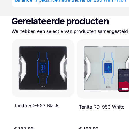
Balance impédancemètre Beurer BF 880 WIFI - Noir
Gerelateerde producten
We hebben een selectie van producten samengesteld d
Tanita RD-953 Black
Tanita RD-953 White
€ 199,99
€ 199,99