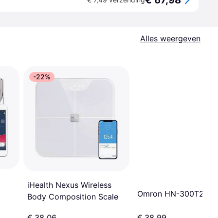
€ 67,98
Alles weergeven
-22%
iHealth Nexus Wireless
Omron HN-300T2 Bla
Body Composition Scale
€ 38,06
€ 38,99