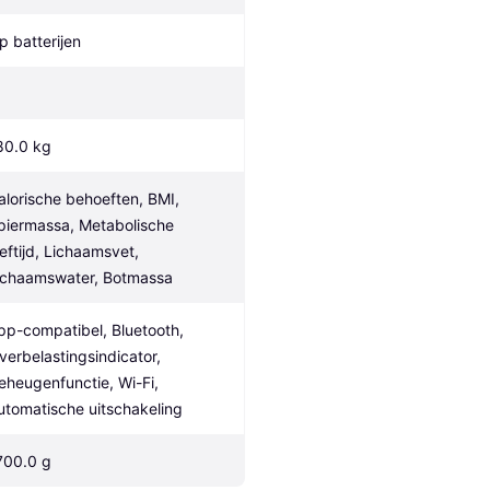
p batterijen
80.0 kg
alorische behoeften, BMI, 
piermassa, Metabolische 
eeftijd, Lichaamsvet, 
ichaamswater, Botmassa
pp-compatibel, Bluetooth, 
verbelastingsindicator, 
eheugenfunctie, Wi-Fi, 
utomatische uitschakeling
700.0 g