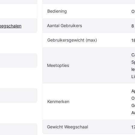
Bediening
O
Aantal Gebruikers
eegschalen
8
Gebruikersgewicht (max)
1
C
S
Meetopties
l
L
A
O
Kenmerken
G
A
Gewicht Weegschaal
1