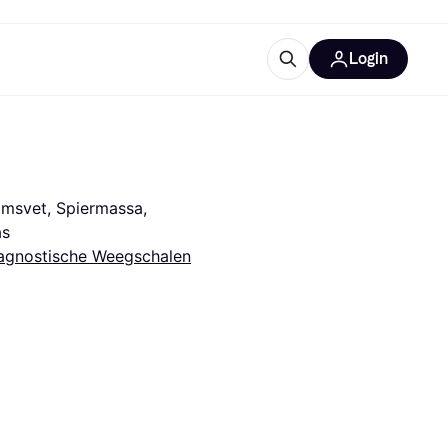
Login
trustingen
IM
amsvet, Spiermassa, 
as
agnostische Weegschalen
gorieën