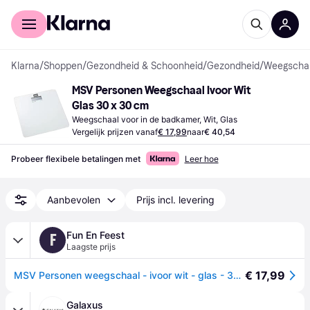
Voor shoppers
Voor bedrijven
Klarna
/
Shoppen
/
Gezondheid & Schoonheid
/
Gezondheid
/
Weegschal
MSV Personen Weegschaal Ivoor Wit 
Glas 30 x 30 cm
Weegschaal voor in de badkamer, Wit, Glas
Vergelijk prijzen vanaf
€ 17,99
naar
€ 40,54
Probeer flexibele betalingen met
Leer hoe
Aanbevolen
Prijs incl. levering
Fun En Feest
F
Laagste prijs
€ 17,99
MSV Personen weegschaal - ivoor wit - glas - 30 cm - digitaal -
Galaxus