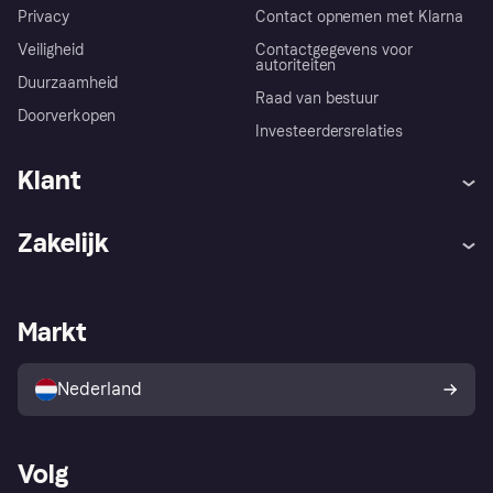
Privacy
Contact opnemen met Klarna
Veiligheid
Contactgegevens voor
autoriteiten
Duurzaamheid
Raad van bestuur
Doorverkopen
Investeerdersrelaties
Klant
Hulp
Klachten
Zakelijk
Login
Onze belofte
Webwinkelsupport
Developers
De Klarna app
Privacyinstellingen
Zakelijke login
Operationele status
Markt
Winkeloverzicht
Je herroepingsrecht
Verkoop met Klarna
Platformen en partners
Kopersbescherming voor
consumenten
Nederland
Volg