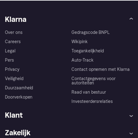
Klarna
Over ons
Gedragscode BNPL
Careers
Wikipink
Legal
Toegankelijkheid
Pers
Auto-Track
Privacy
Contact opnemen met Klarna
Veiligheid
Contactgegevens voor
autoriteiten
Duurzaamheid
Raad van bestuur
Doorverkopen
Investeerdersrelaties
Klant
Hulp
Klachten
Zakelijk
Login
Onze belofte