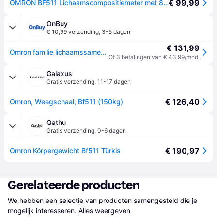
€ 99,99
OMRON BF511 Lichaamscompositiemeter met 8-sensor-lichaamsmeting
OnBuy
€ 10,99 verzending
,
3-5 dagen
€ 131,99
Omron familie lichaamssamenstelling digitale BMI spier badkamer weegschaal BF511
Of 3 betalingen van € 43,99/mnd.
Galaxus
Gratis verzending
,
11-17 dagen
€ 126,40
Omron, Weegschaal, Bf511 (150kg)
Qathu
Gratis verzending
,
0-6 dagen
€ 190,97
Omron Körpergewicht Bf511 Türkis
Gerelateerde producten
We hebben een selectie van producten samengesteld die je 
mogelijk interesseren.
Alles weergeven