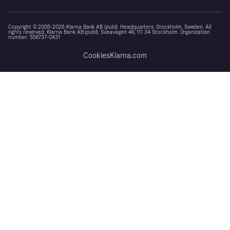
Copyright © 2005-2026 Klarna Bank AB (publ). Headquarters: Stockholm, Sweden. All
rights reserved. Klarna Bank AB (publ). Sveavägen 46, 111 34 Stockholm. Organization
number: 556737-0431
Cookies
Klarna.com