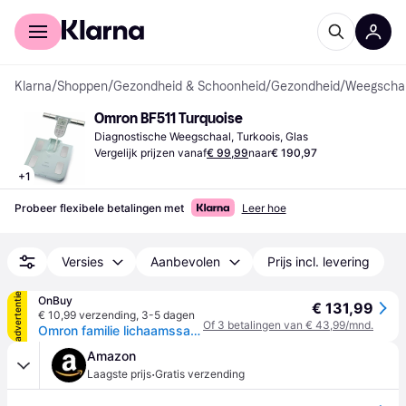
Voor shoppers
Voor bedrijven
Klarna
/
Shoppen
/
Gezondheid & Schoonheid
/
Gezondheid
/
Weegschal
Omron BF511 Turquoise
Diagnostische Weegschaal, Turkoois, Glas
Vergelijk prijzen vanaf
€ 99,99
naar
€ 190,97
+
1
Probeer flexibele betalingen met
Leer hoe
Versies
Aanbevolen
Prijs incl. levering
advertentie
OnBuy
€ 131,99
€ 10,99 verzending
,
3-5 dagen
Of 3 betalingen van € 43,99/mnd.
Omron familie lichaamssamenstelling digitale BMI spier badkamer weegschaal BF511
Amazon
·
Laagste prijs
Gratis verzending