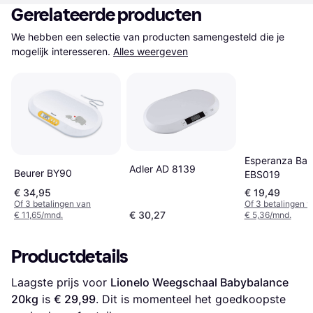
Gerelateerde producten
We hebben een selectie van producten samengesteld die je 
mogelijk interesseren.
Alles weergeven
Esperanza Bab
Adler AD 8139
Beurer BY90
EBS019
€ 34,95
€ 19,49
Of 3 betalingen van
Of 3 betalingen 
€ 30,27
€ 11,65/mnd.
€ 5,36/mnd.
Productdetails
Laagste prijs voor 
Lionelo Weegschaal Babybalance 
20kg
 is 
€ 29,99
. Dit is momenteel het goedkoopste 