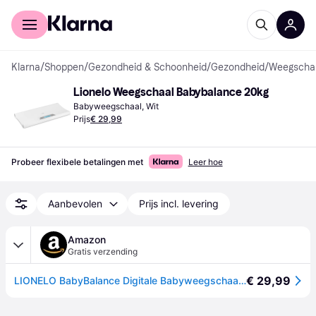
Voor shoppers
Voor bedrijven
Klarna
/
Shoppen
/
Gezondheid & Schoonheid
/
Gezondheid
/
Weegschal
Lionelo Weegschaal Babybalance 20kg
Babyweegschaal, Wit
Prijs
€ 29,99
Probeer flexibele betalingen met
Leer hoe
Aanbevolen
Prijs incl. levering
Amazon
Gratis verzending
€ 29,99
LIONELO BabyBalance Digitale Babyweegschaal tot 20 kg, Nauwkeurig tot 5 g