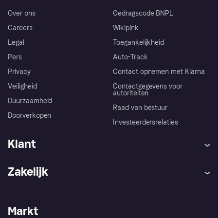
Over ons
Gedragscode BNPL
Careers
Wikipink
Legal
Toegankelijkheid
Pers
Auto-Track
Privacy
Contact opnemen met Klarna
Veiligheid
Contactgegevens voor
autoriteiten
Duurzaamheid
Raad van bestuur
Doorverkopen
Investeerdersrelaties
Klant
Hulp
Klachten
Zakelijk
Login
Onze belofte
Webwinkelsupport
Developers
De Klarna app
Privacyinstellingen
Zakelijke login
Operationele status
Markt
Winkeloverzicht
Je herroepingsrecht