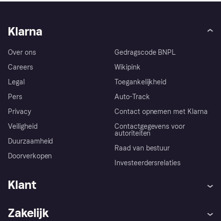
Klarna
Over ons
Gedragscode BNPL
Careers
Wikipink
Legal
Toegankelijkheid
Pers
Auto-Track
Privacy
Contact opnemen met Klarna
Veiligheid
Contactgegevens voor
autoriteiten
Duurzaamheid
Raad van bestuur
Doorverkopen
Investeerdersrelaties
Klant
Hulp
Klachten
Zakelijk
Login
Onze belofte