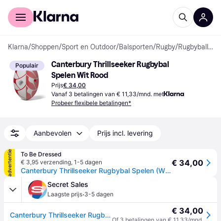
Voor shoppers
Voor bedrijven
Klarna
/
Shoppen
/
Sport en Outdoor
/
Balsporten
/
Rugby
/
Rugbyballen
Canterbury Thrillseeker Rugbybal 
Populair
Spelen Wit Rood
Prijs
€ 34,00
Vanaf 3 betalingen van € 11,33/mnd. met
Probeer flexibele betalingen*
Aanbevolen
Prijs incl. levering
advertentie
To Be Dressed
€ 34,00
€ 3,95 verzending
,
1-5 dagen
Canterbury Thrillseeker Rugbybal Spelen (Wit/rood) - One Size
Secret Sales
·
Laagste prijs
3-5 dagen
€ 34,00
Canterbury Thrillseeker Rugbybal Spelen (Wit/rood) - One Size
Of 3 betalingen van € 11,33/mnd.