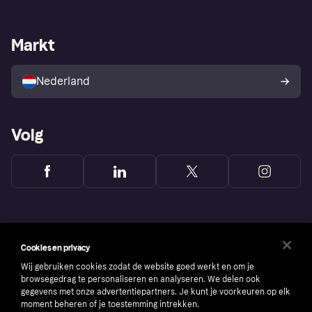
Webwinkelsupport
Developers
De Klarna app
Privacyinstellingen
Zakelijke login
Operationele status
Markt
Winkeloverzicht
Je herroepingsrecht
Verkoop met Klarna
Platformen en partners
Kopersbescherming voor
consumenten
Nederland
Volg
Cookies en privacy
Wij gebruiken cookies zodat de website goed werkt en om je
browsegedrag te personaliseren en analyseren. We delen ook
gegevens met onze advertentiepartners. Je kunt je voorkeuren op elk
moment beheren of je toestemming intrekken.