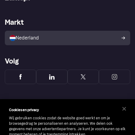
Login
Onze belofte
Webwinkelsupport
Developers
De Klarna app
Privacyinstellingen
Zakelijke login
Operationele status
Markt
Winkeloverzicht
Je herroepingsrecht
Verkoop met Klarna
Platformen en partners
Kopersbescherming voor
consumenten
Nederland
Volg
Cookies en privacy
Wij gebruiken cookies zodat de website goed werkt en om je
browsegedrag te personaliseren en analyseren. We delen ook
gegevens met onze advertentiepartners. Je kunt je voorkeuren op elk
moment beheren of je toestemming intrekken.