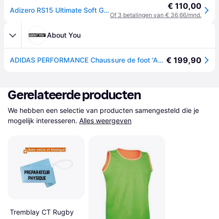
€ 110,00
Adizero RS15 Ultimate Soft Ground Rugbyschoenen - Core Black / Cloud White / Grey Three - 36 2/3
Of 3 betalingen van € 36,66/mnd.
About You
€ 199,90
ADIDAS PERFORMANCE Chaussure de foot 'Adizero RS15 Ultimate' gris foncé / noir / blanc
Gerelateerde producten
We hebben een selectie van producten samengesteld die je 
mogelijk interesseren.
Alles weergeven
Tremblay CT Rugby