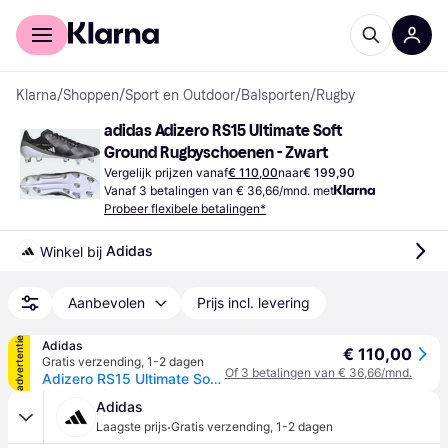
Voor shoppers
Voor bedrijven
Klarna
/
Shoppen
/
Sport en Outdoor
/
Balsporten
/
Rugby
adidas Adizero RS15 Ultimate Soft 
Ground Rugbyschoenen - Zwart
Vergelijk prijzen vanaf
€ 110,00
naar
€ 199,90
Vanaf 3 betalingen van € 36,66/mnd. met
Probeer flexibele betalingen*
Adidas
Winkel bij 
Aanbevolen
Prijs incl. levering
advertentie
Adidas
€ 110,00
Gratis verzending
,
1-2 dagen
Of 3 betalingen van € 36,66/mnd.
Adizero RS15 Ultimate Soft Ground Rugbyschoenen - Core Black / Cloud White / Grey Three - 36 2/3
Adidas
·
Laagste prijs
Gratis verzending
,
1-2 dagen