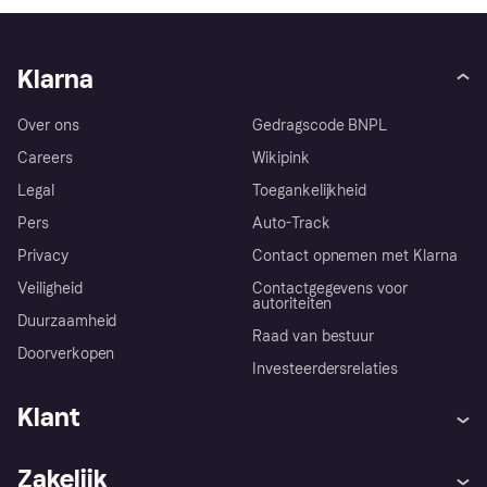
Klarna
Over ons
Gedragscode BNPL
Careers
Wikipink
Legal
Toegankelijkheid
Pers
Auto-Track
Privacy
Contact opnemen met Klarna
Veiligheid
Contactgegevens voor
autoriteiten
Duurzaamheid
Raad van bestuur
Doorverkopen
Investeerdersrelaties
Klant
Hulp
Klachten
Zakelijk