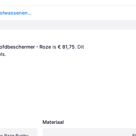
Canterbury Unisex Raze Rugby Hoofdbeschermer Volwassenen (Roze) - S
ofdbeschermer - Roze
 is 
€ 81,75
. Dit 
ls.
Materiaal
ex Raze Rugby 
E