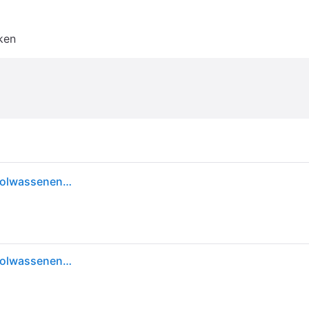
ken
Canterbury Unisex Raze Rugby Hoofdbeschermer Volwassenen (Roze) - S
Canterbury Unisex Raze Rugby Hoofdbeschermer Volwassenen (Roze) - S