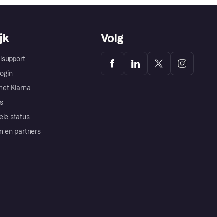
jk
Volg
lsupport
login
et Klarna
s
ele status
n en partners