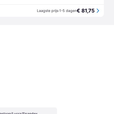
€ 81,75
·
Laagste prijs
1-5 dagen
lastaan/Lycra/Spandex, 