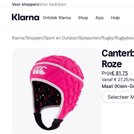
Voor shoppers
Voor bedrijven
Ontdek Klarna
Shop
App
Hulp
Klarna
/
Shoppen
/
Sport en Outdoor
/
Balsporten
/
Rugby
/
Rugbybes
Winkels
Media
B
Canterb
Bol
B
Booki
B
Roze
H&M
B
Kruidv
Prijs
€ 81,75
·
Vanaf € 27,25/m
Maat (Klein-G
Selecteer M
Winkelove