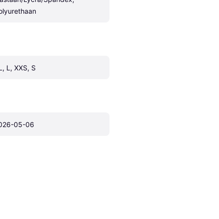
olyurethaan
L, L, XXS, S
026-05-06