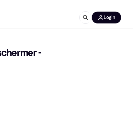
Login
trustingen
IM
chermer - 
gorieën