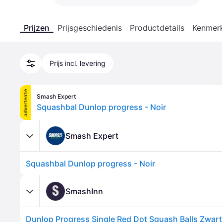
Prijzen
Prijsgeschiedenis
Productdetails
Kenmer
Prijs incl. levering
advertentie
Smash Expert
Squashbal Dunlop progress - Noir
Smash Expert
Squashbal Dunlop progress - Noir
S
SmashInn
Dunlop Progress Single Red Dot Squash Balls Zwart 