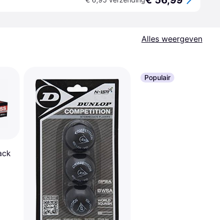
€ 56,99
Alles weergeven
Populair
ack