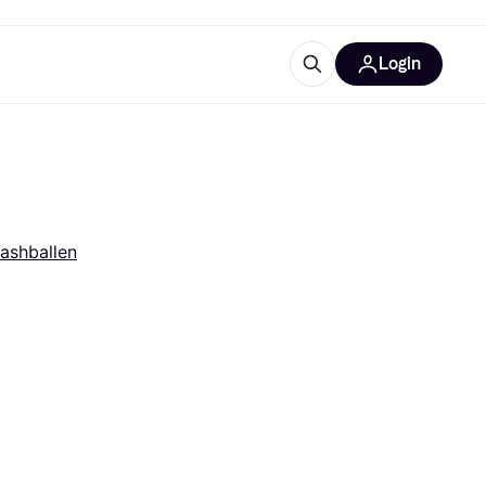
Login
trustingen
IM
ashballen
gorieën