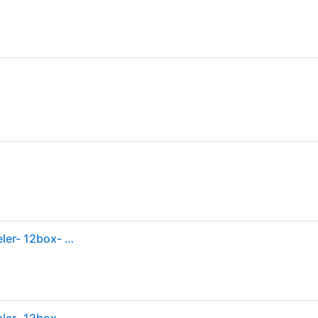
Dunlop progress - squashballen halfgevorderde speler- 12box- zwart