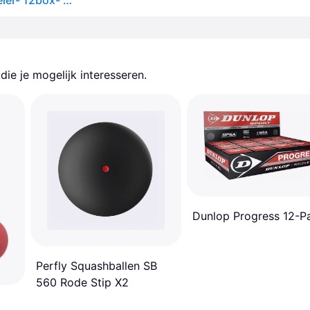
Dunlop progress - squashballen halfgevorderde speler- 12box- zwart
ie je mogelijk interesseren.
Dunlop Progress 12-P
Perfly Squashballen SB
560 Rode Stip X2