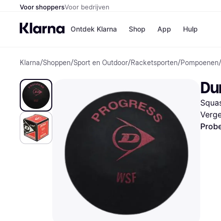
Voor shoppers
Voor bedrijven
Ontdek Klarna
Shop
App
Hulp
Klarna
/
Shoppen
/
Sport en Outdoor
/
Racketsporten
/
Pompoenen
Winkels
Media
B
Du
Bol
B
Booki
B
Squa
H&M
B
Kruidv
Verge
Probe
Winkelove