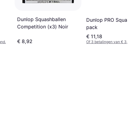
Dunlop Squashballen
Dunlop PRO Squash Ba
Competition (x3) Noir
pack
€ 11,18
€ 8,92
mnd.
Of 3 betalingen van € 3,72/m