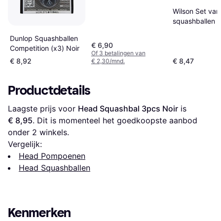
Wilson Set van
squashballen S
Jaune
Dunlop Squashballen
€ 6,90
Competition (x3) Noir
Of 3 betalingen van
€ 8,92
€ 8,47
€ 2,30/mnd.
Productdetails
Laagste prijs voor 
Head Squashbal 3pcs Noir
 is 
€ 8,95
. Dit is momenteel het goedkoopste aanbod 
onder 
2
 winkels.
Vergelijk:
Head Pompoenen
Head Squashballen
Kenmerken