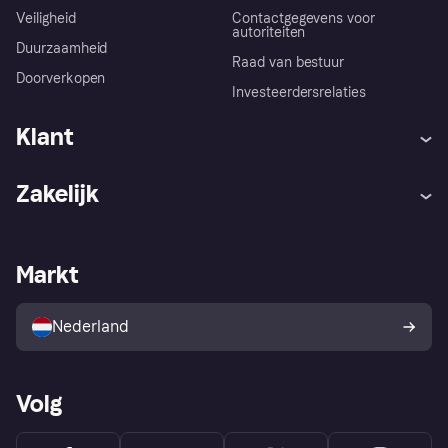
Veiligheid
Contactgegevens voor
autoriteiten
Duurzaamheid
Raad van bestuur
Doorverkopen
Investeerdersrelaties
Klant
Hulp
Klachten
Zakelijk
Login
Onze belofte
Webwinkelsupport
Developers
De Klarna app
Privacyinstellingen
Zakelijke login
Operationele status
Markt
Winkeloverzicht
Je herroepingsrecht
Verkoop met Klarna
Platformen en partners
Kopersbescherming voor
consumenten
Nederland
Volg