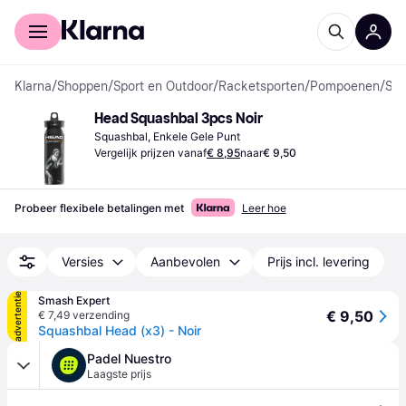
Voor shoppers
Voor bedrijven
Klarna
/
Shoppen
/
Sport en Outdoor
/
Racketsporten
/
Pompoenen
/
Squashballen
Head Squashbal 3pcs Noir
Squashbal, Enkele Gele Punt
Vergelijk prijzen vanaf
€ 8,95
naar
€ 9,50
Probeer flexibele betalingen met
Leer hoe
Versies
Aanbevolen
Prijs incl. levering
advertentie
Smash Expert
€ 9,50
€ 7,49 verzending
Squashbal Head (x3) - Noir
Padel Nuestro
Laagste prijs