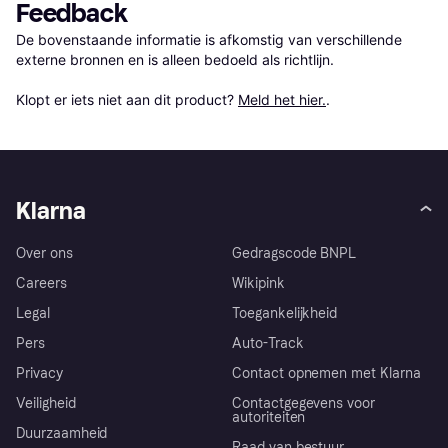
Feedback
De bovenstaande informatie is afkomstig van verschillende 
externe bronnen en is alleen bedoeld als richtlijn.

Klopt er iets niet aan dit product? 
Meld het hier.
.
Klarna
Over ons
Gedragscode BNPL
Careers
Wikipink
Legal
Toegankelijkheid
Pers
Auto-Track
Privacy
Contact opnemen met Klarna
Veiligheid
Contactgegevens voor
autoriteiten
Duurzaamheid
Raad van bestuur