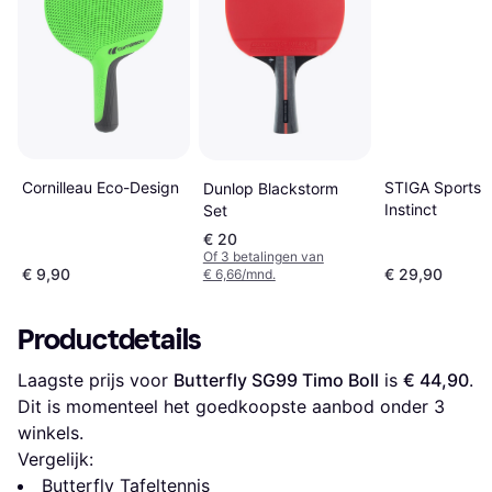
Cornilleau Eco-Design
STIGA Sports 
Dunlop Blackstorm
Instinct
Set
€ 20
Of 3 betalingen van
€ 9,90
€ 29,90
€ 6,66/mnd.
Productdetails
Laagste prijs voor 
Butterfly SG99 Timo Boll
 is 
€ 44,90
. 
Dit is momenteel het goedkoopste aanbod onder 
3
winkels.
Vergelijk:
Butterfly Tafeltennis