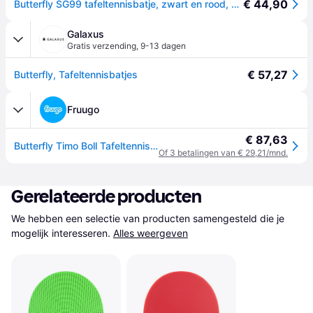
€ 44,90
Butterfly SG99 tafeltennisbatje, zwart en rood, 1 stuk
Galaxus
Gratis verzending
,
9-13 dagen
€ 57,27
Butterfly, Tafeltennisbatjes
Fruugo
€ 87,63
Butterfly Timo Boll Tafeltennis Bat SG99 - ITTF Goedgekeurd
Of 3 betalingen van € 29,21/mnd.
Gerelateerde producten
We hebben een selectie van producten samengesteld die je 
mogelijk interesseren.
Alles weergeven