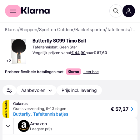
Voor shoppers
Voor bedrijven
Klarna
/
Shoppen
/
Sport en Outdoor
/
Racketsporten
/
Tafeltennis
/
Tafeltennisbats
Butterfly SG99 Timo Boll
Tafeltennisbat, Geen Ster
Vergelijk prijzen vanaf
€ 44,90
naar
€ 87,63
+
2
Probeer flexibele betalingen met
Leer hoe
Aanbevolen
Prijs incl. levering
advertentie
Galaxus
€ 57,27
Gratis verzending
,
9-13 dagen
Butterfly, Tafeltennisbatjes
Amazon
Laagste prijs