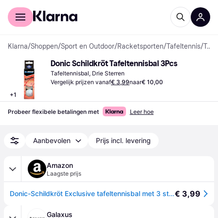
Voor shoppers
Voor bedrijven
Klarna
/
Shoppen
/
Sport en Outdoor
/
Racketsporten
/
Tafeltennis
/
Tafeltennisballen
Donic Schildkröt Tafeltennisbal 3Pcs
Tafeltennisbal, Drie Sterren
Vergelijk prijzen vanaf
€ 3,99
naar
€ 10,00
+
1
Probeer flexibele betalingen met
Leer hoe
Aanbevolen
Prijs incl. levering
Amazon
Laagste prijs
€ 3,99
Donic-Schildkröt Exclusive tafeltennisbal met 3 sterren, wit, 3-delige doos
Galaxus