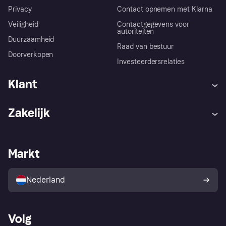
Privacy
Contact opnemen met Klarna
Veiligheid
Contactgegevens voor
autoriteiten
Duurzaamheid
Raad van bestuur
Doorverkopen
Investeerdersrelaties
Klant
Hulp
Klachten
Zakelijk
Login
Onze belofte
Webwinkelsupport
Developers
De Klarna app
Privacyinstellingen
Zakelijke login
Operationele status
Markt
Winkeloverzicht
Je herroepingsrecht
Verkoop met Klarna
Platformen en partners
Kopersbescherming voor
consumenten
Nederland
Volg