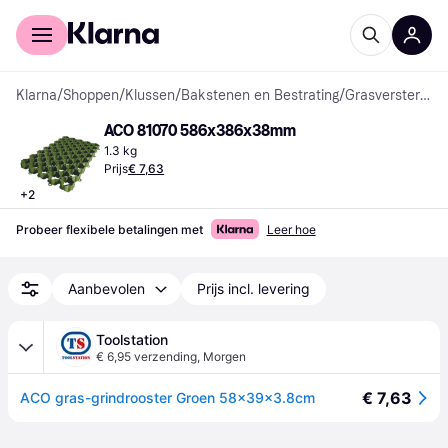
Voor shoppers
Voor bedrijven
Klarna
/
Shoppen
/
Klussen
/
Bakstenen en Bestrating
/
Grasversterkingen
ACO 81070 586x386x38mm
1.3 kg
Prijs
€ 7,63
+
2
Probeer flexibele betalingen met
Leer hoe
Aanbevolen
Prijs incl. levering
Toolstation
€ 6,95 verzending
,
Morgen
€ 7,63
ACO gras-grindrooster Groen 58x39x3.8cm