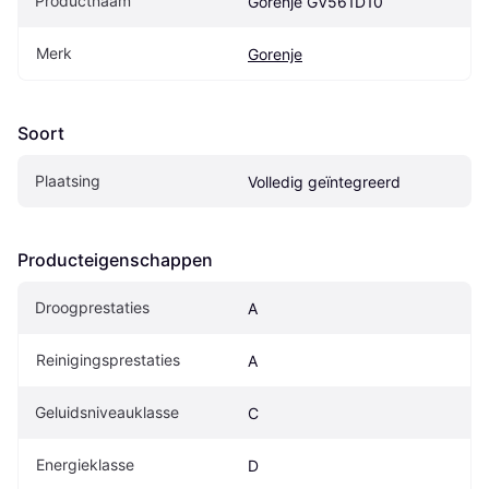
Productnaam
Gorenje GV561D10
Merk
Gorenje
Soort
Plaatsing
Volledig geïntegreerd
Producteigenschappen
Droogprestaties
A
Reinigingsprestaties
A
Geluidsniveauklasse
C
Energieklasse
D