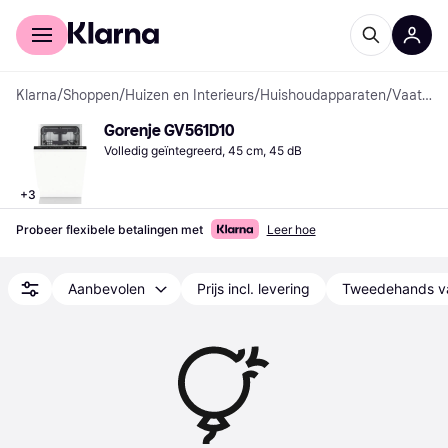
Voor shoppers
Voor bedrijven
Klarna
/
Shoppen
/
Huizen en Interieurs
/
Huishoudapparaten
/
Vaatwassers
Gorenje GV561D10
Volledig geïntegreerd, 45 cm, 45 dB
+
3
Probeer flexibele betalingen met
Leer hoe
Aanbevolen
Prijs incl. levering
Tweedehands v