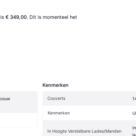
 is 
€ 349,00
. Dit is momenteel het 
Kenmerken
Couverts
bouw 
1
Kenmerken
U
I
In Hoogte Verstelbare Lades/Manden
l