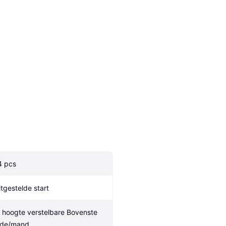
4 pcs
itgestelde start
n hoogte verstelbare Bovenste 
ade/mand