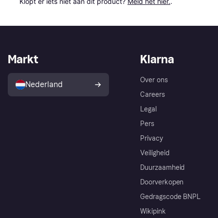
Klopt er iets niet aan dit product? 
Meld het hier.
.
Markt
Klarna
Over ons
Nederland
Careers
Legal
Pers
Privacy
Veiligheid
Duurzaamheid
Doorverkopen
Gedragscode BNPL
Wikipink