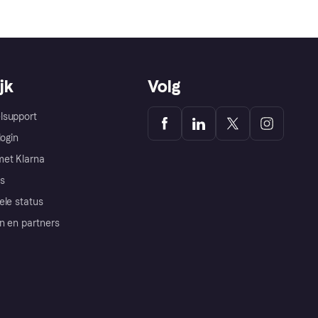
jk
Volg
lsupport
login
et Klarna
s
ele status
n en partners