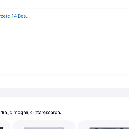
Etna Vw544n - Inbouwvaatwasser Volledig Geïntegreerd 14 Bestekken 44 Db(a) Vaatwasser
ie je mogelijk interesseren.