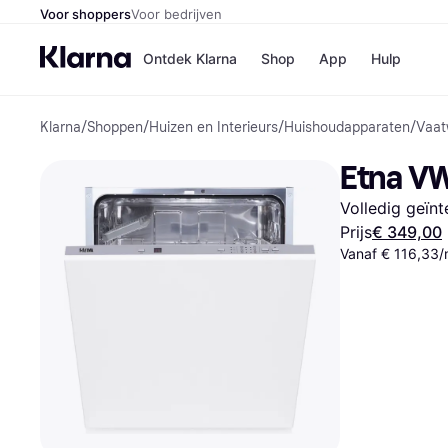
Voor shoppers
Voor bedrijven
Ontdek Klarna
Shop
App
Hulp
Klarna
/
Shoppen
/
Huizen en Interieurs
/
Huishoudapparaten
/
Vaat
Winkels
Media
B
Etna V
Bol
B
Booki
B
Volledig geïn
H&M
B
Kruidv
Prijs
€ 349,00
Vanaf € 116,33
Winkelove