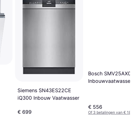
Bosch SMV25AX06E
Inbouwvaatwasser Ser
Siemens SN43ES22CE
iQ300 Inbouw Vaatwasser
€ 556
€ 699
Of 3 betalingen van € 185,33