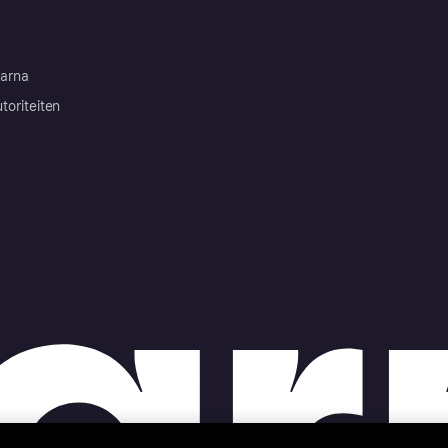
arna
toriteiten