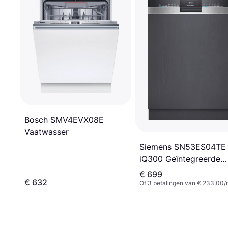
Bosch SMV4EVX08E
Vaatwasser
Siemens SN53ES04TE
iQ300 Geïntegreerde
Vaatwasser 60 cm
€ 699
€ 632
Of 3 betalingen van € 233,00/