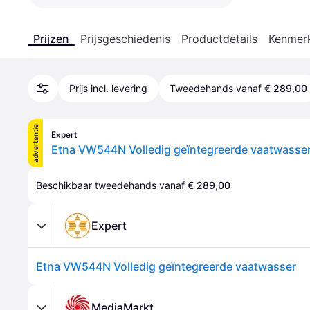
Prijzen
Prijsgeschiedenis
Productdetails
Kenmer
Prijs incl. levering
Tweedehands vanaf
€ 289,00
advertentie
Expert
Etna VW544N Volledig geïntegreerde vaatwasse
Beschikbaar tweedehands vanaf 
€ 289,00
Expert
Etna VW544N Volledig geïntegreerde vaatwasser
MediaMarkt