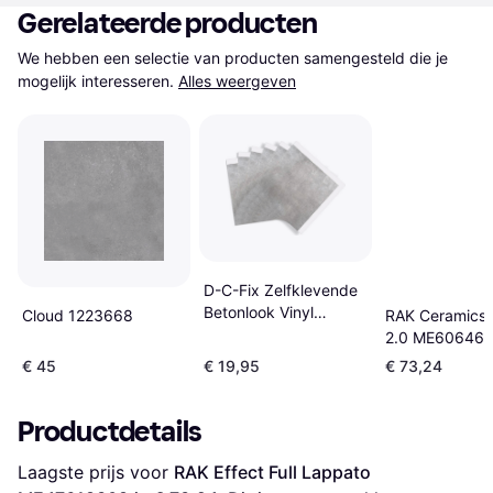
Gerelateerde producten
We hebben een selectie van producten samengesteld die je 
mogelijk interesseren.
Alles weergeven
D-C-Fix Zelfklevende
Betonlook Vinyl
Cloud 1223668
RAK Ceramics 
Wandtegels 30.5 x
2.0 ME60646
30.5 cm
€ 45
€ 19,95
€ 73,24
Productdetails
Laagste prijs voor 
RAK Effect Full Lappato 