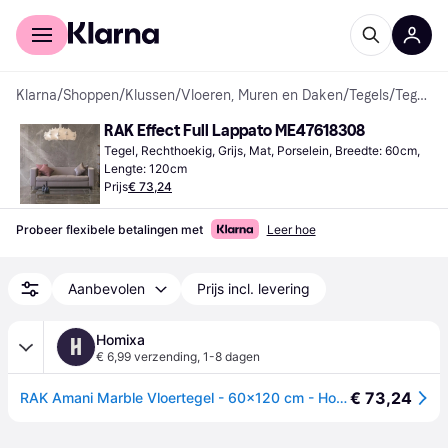
Voor shoppers
Voor bedrijven
Klarna
/
Shoppen
/
Klussen
/
Vloeren, Muren en Daken
/
Tegels
/
Tegels
RAK Effect Full Lappato ME47618308
Tegel, Rechthoekig, Grijs, Mat, Porselein, Breedte: 60cm, 
Lengte: 120cm
Prijs
€ 73,24
Probeer flexibele betalingen met
Leer hoe
Aanbevolen
Prijs incl. levering
Homixa
H
€ 6,99 verzending
,
1-8 dagen
€ 73,24
RAK Amani Marble Vloertegel - 60x120 cm - Hoogglans Grijs