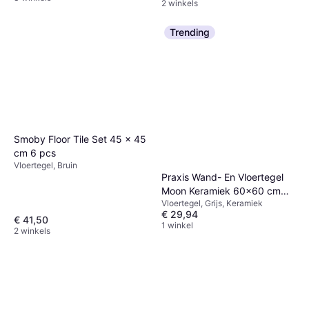
2 winkels
Trending
Smoby Floor Tile Set 45 x 45
cm 6 pcs
Vloertegel, Bruin
Praxis Wand- En Vloertegel
Moon Keramiek 60x60 cm
Vloertegel, Grijs, Keramiek
Grijs
€ 29,94
€ 41,50
1 winkel
2 winkels