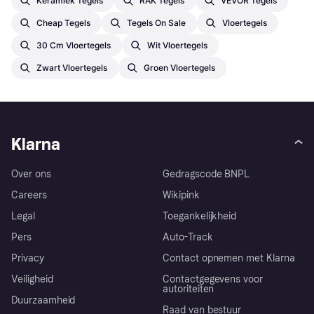
Keramiek Tegels
RAK Tegels
VEVOR Tegels
Cheap Tegels
Tegels On Sale
Vloertegels
30 Cm Vloertegels
Wit Vloertegels
Zwart Vloertegels
Groen Vloertegels
Klarna
Over ons
Gedragscode BNPL
Careers
Wikipink
Legal
Toegankelijkheid
Pers
Auto-Track
Privacy
Contact opnemen met Klarna
Veiligheid
Contactgegevens voor
autoriteiten
Duurzaamheid
Raad van bestuur