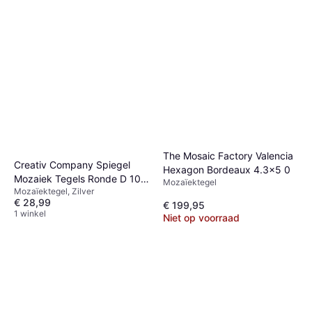
The Mosaic Factory Valencia
Creativ Company Spiegel
Hexagon Bordeaux 4.3x5 0
Mozaiek Tegels Ronde D 10
Mozaïektegel
Mozaïektegel, Zilver
mm 500 Stuk
€ 28,99
€ 199,95
1 winkel
Niet op voorraad