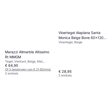
Vloertegel Alaplana Santa
Monica Beige Bone 60x120
Vloertegel, Beige
R9
Marazzi Allmarble Altissimo
Rt MMGM
Tegel, Vierkant, Beige, Mat,
€ 64,95
Marmer, Keramiek, Breedte: 60cm,
Lengte: 60cm
Of 3 betalingen van € 21,65/mnd.
€ 28,95
2 winkels
2 winkels