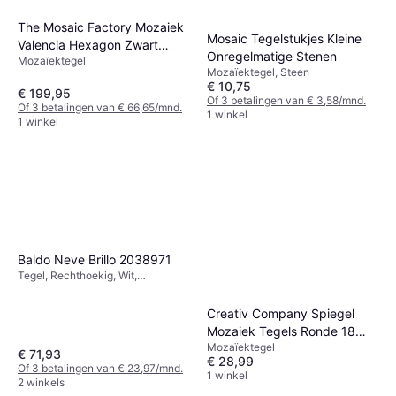
The Mosaic Factory Mozaiek
Mosaic Tegelstukjes Kleine
Valencia Hexagon Zwart
Onregelmatige Stenen
Mozaïektegel
4.3x5.0
Mozaïektegel, Steen
€ 10,75
€ 199,95
Of 3 betalingen van € 3,58/mnd.
Of 3 betalingen van € 66,65/mnd.
1 winkel
1 winkel
Baldo Neve Brillo 2038971
Tegel, Rechthoekig, Wit,
Glanzend, Breedte: 40cm, Lengte:
120cm
Creativ Company Spiegel
Mozaiek Tegels Ronde 18
Mozaïektegel
mm 400 Stuk
€ 71,93
€ 28,99
Of 3 betalingen van € 23,97/mnd.
1 winkel
2 winkels