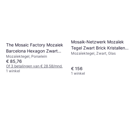
Mosaik-Netzwerk Mozaïek
The Mosaic Factory Mozaiek
Tegel Zwart Brick Kristallen
Barcelona Hexagon Zwart
Mozaïektegel, Zwart, Glas
Stenen Schelp 10 Pcs
Mozaïektegel, Porselein
2.3 x 2.6
€ 85,76
Of 3 betalingen van € 28,58/mnd.
€ 156
1 winkel
1 winkel