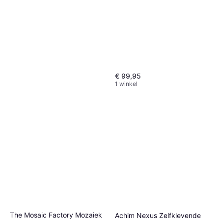
€ 99,95
1 winkel
Creartec
Mozaïekvoegafwerking
Mozaïektegel, Vierkant,
100ml Transparant
€ 7,49
Transparant
1 winkel
The Mosaic Factory Mozaiek
Achim Nexus Zelfklevende