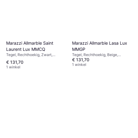
Marazzi Allmarble Saint
Marazzi Allmarble Lasa Lux
Laurent Lux MMCQ
MMGP
Tegel, Rechthoekig, Zwart,
Tegel, Rechthoekig, Beige,
€ 131,70
Glanzend, Marmer, Keramiek,
Glanzend, Keramiek, Marmer,
€ 131,70
Breedte: 60cm, Lengte: 120cm
Breedte: 60cm, Lengte: 120cm
1 winkel
1 winkel