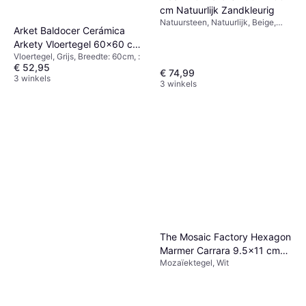
cm Natuurlijk Zandkleurig
Natuursteen, Natuurlijk, Beige,
Arket Baldocer Cerámica
Breedte: 100cm, Lengte: 200cm
Arkety Vloertegel 60x60 cm
Vloertegel, Grijs, Breedte: 60cm, :
Betonlook Grijs
€ 52,95
€ 74,99
3 winkels
3 winkels
The Mosaic Factory Hexagon
Marmer Carrara 9.5x11 cm
Mozaïektegel, Wit
Mat Wit