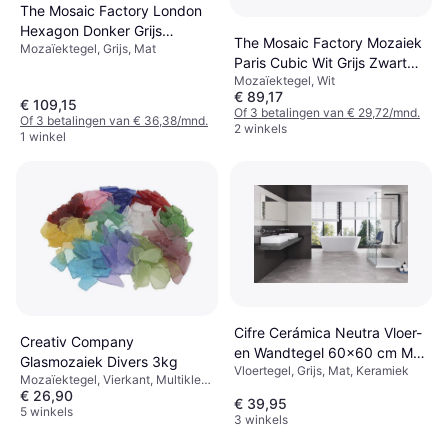
The Mosaic Factory London
Hexagon Donker Grijs
The Mosaic Factory Mozaiek
Mozaïektegel, Grijs, Mat
5.1x5.9
Paris Cubic Wit Grijs Zwart
Mozaïektegel, Wit
4.8x8.1
€ 89,17
€ 109,15
Of 3 betalingen van € 29,72/mnd.
Of 3 betalingen van € 36,38/mnd.
2 winkels
1 winkel
Cifre Cerámica Neutra Vloer-
Creativ Company
en Wandtegel 60x60 cm Mat
Glasmozaiek Divers 3kg
Vloertegel, Grijs, Mat, Keramiek
Grijs
Mozaïektegel, Vierkant, Multikleur,
€ 26,90
Mat, Glas
€ 39,95
5 winkels
3 winkels