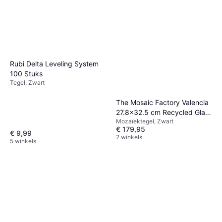
Rubi Delta Leveling System
100 Stuks
Tegel, Zwart
The Mosaic Factory Valencia
27.8x32.5 cm Recycled Glas
Mozaïektegel, Zwart
Nero Marble Print
€ 179,95
€ 9,99
2 winkels
5 winkels