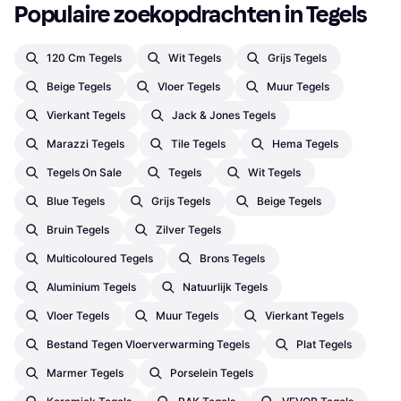
Populaire zoekopdrachten in Tegels
120 Cm Tegels
Wit Tegels
Grijs Tegels
Beige Tegels
Vloer Tegels
Muur Tegels
Vierkant Tegels
Jack & Jones Tegels
Marazzi Tegels
Tile Tegels
Hema Tegels
Tegels On Sale
Tegels
Wit Tegels
Blue Tegels
Grijs Tegels
Beige Tegels
Bruin Tegels
Zilver Tegels
Multicoloured Tegels
Brons Tegels
Aluminium Tegels
Natuurlijk Tegels
Vloer Tegels
Muur Tegels
Vierkant Tegels
Bestand Tegen Vloerverwarming Tegels
Plat Tegels
Marmer Tegels
Porselein Tegels