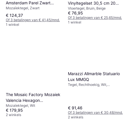
Amsterdam Parel Zwart
Vinyltegelset 30,5 cm 20
Mozaïektegel, Zwart
2.0x2.0
Vloertegel, Bruin, Beige
Stuks
€ 76,95
€ 124,37
Of 3 betalingen van € 25,65/mnd.
Of 3 betalingen van € 41,45/mnd.
1 winkel
1 winkel
Marazzi Allmarble Statuario
Lux MMGQ
Tegel, Rechthoekig, Wit,
Glanzend, Keramiek, Marmer,
Breedte: 60cm, Lengte: 120cm
The Mosaic Factory Mozaiek
Valencia Hexagon
Mozaïektegel, Wit
Marmerprint Wit 4.4x5.0 cm
€ 91,46
€ 179,95
Of 3 betalingen van € 30,48/mnd.
2 winkels
2 winkels