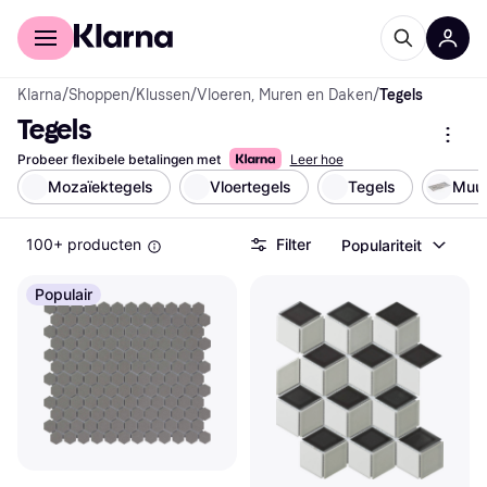
Voor shoppers
Voor bedrijven
Klarna
/
Shoppen
/
Klussen
/
Vloeren, Muren en Daken
/
Tegels
Tegels
Probeer flexibele betalingen met
Leer hoe
Mozaïektegels
Vloertegels
Tegels
Muur
100+ producten
Filter
Populariteit
Populair