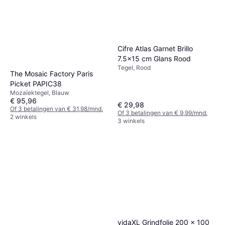
Cifre Atlas Garnet Brillo
7.5x15 cm Glans Rood
Tegel, Rood
The Mosaic Factory Paris
Picket PAPIC38
Mozaïektegel, Blauw
€ 95,96
€ 29,98
Of 3 betalingen van € 31,98/mnd.
Of 3 betalingen van € 9,99/mnd.
2 winkels
3 winkels
vidaXL Grindfolie 200 x 100