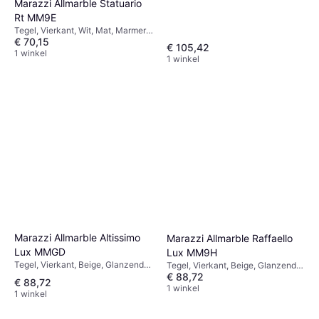
Marazzi Allmarble Statuario
Rt MM9E
Tegel, Vierkant, Wit, Mat, Marmer,
€ 70,15
Keramiek, Breedte: 60cm, Lengte:
€ 105,42
60cm
1 winkel
1 winkel
Marazzi Allmarble Altissimo
Marazzi Allmarble Raffaello
Lux MMGD
Lux MM9H
Tegel, Vierkant, Beige, Glanzend,
Tegel, Vierkant, Beige, Glanzend,
€ 88,72
Keramiek, Marmer, Breedte: 60cm,
Marmer, Keramiek, Breedte: 60cm,
€ 88,72
Lengte: 60cm
Lengte: 60cm
1 winkel
1 winkel