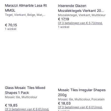
Marazzi Allmarble Lasa Rt
Iriserende Glazen
MMGL
Mozaïektegels Vierkant 200
Tegel, Vierkant, Beige, Mat,
Mozaïektegel, Vierkant, Multikleur
Stuks
€ 17,19
Keramiek, Marmer, Breedte: 60cm,
Lengte: 60cm
Of 3 betalingen van € 5,73/mnd.
€ 70,15
1 winkel
1 winkel
Glass Mosaic Tiles Mixed
Mosaic Tiles Irregular Shapes
Shapes 1 Pack
200g
Mosaic tile, Multicolour
Mosaic tile, Multicolour, Porcelain
€ 18,03
€ 19,85
Of 3 betalingen van € 6,01/mnd.
Of 3 betalingen van € 6,61/mnd.