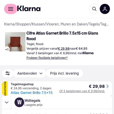
Voor shoppers
Voor bedrijven
Klarna
/
Shoppen
/
Klussen
/
Vloeren, Muren en Daken
/
Tegels
/
Tegels
Cifre Atlas Garnet Brillo 7.5x15 cm Glans 
Rood
Tegel, Rood
Vergelijk prijzen vanaf
€ 29,98
naar
€ 64,95
+
1
Vanaf 3 betalingen van € 9,99/mnd. met
Probeer flexibele betalingen*
Aanbevolen
Prijs incl. levering
advertentie
Tegelmegashop
€ 29,98
€ 24,95 verzending
,
2 dagen
Of 3 betalingen van € 9,99/mnd.
Atlas Garnet Brillo 7.5x15
Wdtegels
W
Laagste prijs