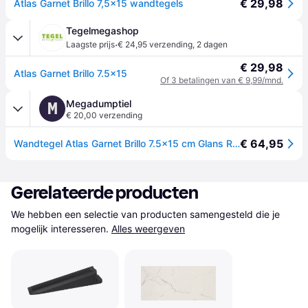
€ 29,98
Atlas Garnet Brillo 7,5x15 wandtegels
Tegelmegashop
·
Laagste prijs
€ 24,95 verzending
,
2 dagen
€ 29,98
Atlas Garnet Brillo 7.5x15
Of 3 betalingen van € 9,99/mnd.
Megadumptiel
M
€ 20,00 verzending
€ 64,95
Wandtegel Atlas Garnet Brillo 7.5x15 cm Glans Rood J-Stone
Gerelateerde producten
We hebben een selectie van producten samengesteld die je 
mogelijk interesseren.
Alles weergeven