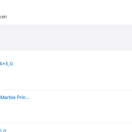
ken
,4x5,0
Mozaïek Valencia 27.8x32.5 cm Recycled Glas Nero Marble Print The Mosaic Factory
5,0