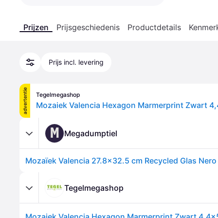
Prijzen
Prijsgeschiedenis
Productdetails
Kenmer
Prijs incl. levering
advertentie
Tegelmegashop
Mozaiek Valencia Hexagon Marmerprint Zwart 4
M
Megadumptiel
Tegelmegashop
Mozaiek Valencia Hexagon Marmerprint Zwart 4,4x