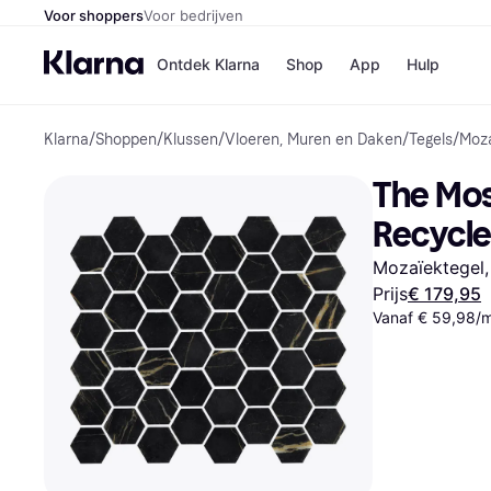
Voor shoppers
Voor bedrijven
Ontdek Klarna
Shop
App
Hulp
Klarna
/
Shoppen
/
Klussen
/
Vloeren, Muren en Daken
/
Tegels
/
Moza
Winkels
Media
B
The Mos
Bol
B
Booki
B
Recycle
H&M
B
Kruidv
Mozaïektegel,
Prijs
€ 179,95
Vanaf € 59,98/
Winkelove