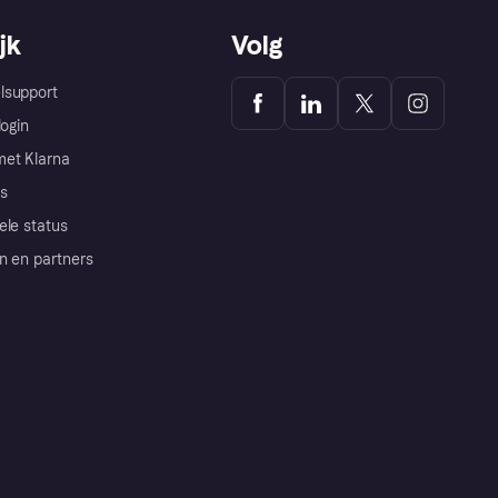
jk
Volg
lsupport
login
et Klarna
s
ele status
n en partners