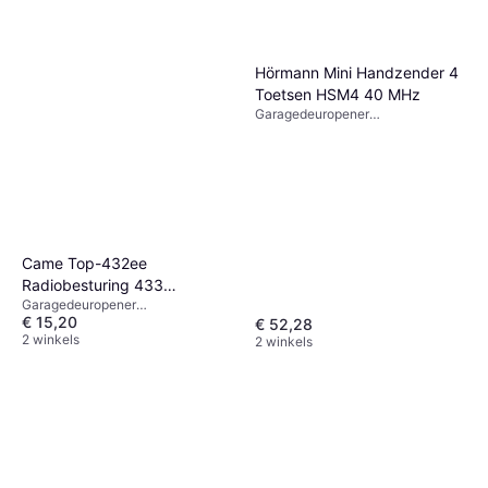
Hörmann Mini Handzender 4
Toetsen HSM4 40 MHz
Garagedeuropener
afstandsbediening, x
Came Top-432ee
Radiobesturing 433
Garagedeuropener
Handzender
€ 15,20
afstandsbediening, x
€ 52,28
2 winkels
2 winkels