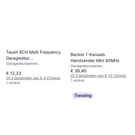
Tauoh 8CH Multi Frequency
Becker 1-Kanaals
Garagedeur
Handzender Mini 40MHz
Garagedeuropener
Afstandsbediening 270-
Garagedeuropener
afstandsbediening, x
868MHz
€ 39,40
afstandsbediening, x
€ 12,23
Of 3 betalingen van € 13,13/mnd.
Of 3 betalingen van € 4,07/mnd.
1 winkel
1 winkel
Trending