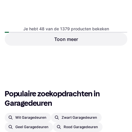
Boxer 5000 Premium Wi-Fi
Garage Door Opener
Sectionaaldeur, x
Je hebt 48 van de 1379 producten bekeken
Toon meer
Hörmann 728033
Garagedeuropener
€ 232,92
€ 75,85
afstandsbediening, 32x66 mm
Of 3 betalingen van € 77,64/mnd.
2 winkels
2 winkels
1
2
3
...
16
...
29
Populaire zoekopdrachten in 
Garagedeuren
Wit Garagedeuren
Zwart Garagedeuren
Geel Garagedeuren
Rood Garagedeuren