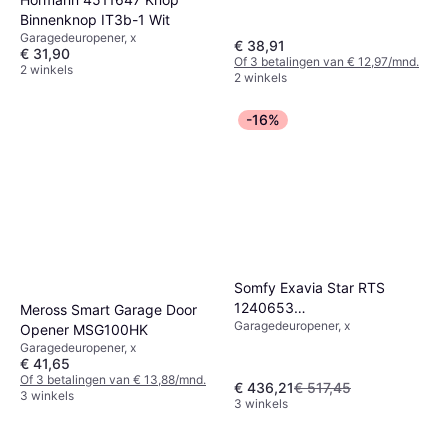
Binnenknop IT3b-1 Wit
Garagedeuropener, x
€ 38,91
€ 31,90
Of 3 betalingen van € 12,97/mnd.
2 winkels
2 winkels
-16%
Somfy Exavia Star RTS
1240653
Meross Smart Garage Door
Garagedeuropener, x
Draaideuraandrijving 250 kg
Opener MSG100HK
Garagedeuropener, x
€ 41,65
Of 3 betalingen van € 13,88/mnd.
€ 436,21
€ 517,45
3 winkels
3 winkels