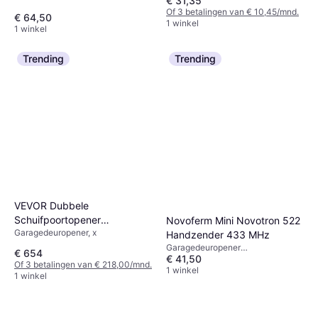
€ 31,35
afstandsbediening, x
Of 3 betalingen van € 10,45/mnd.
€ 64,50
1 winkel
1 winkel
Trending
Trending
VEVOR Dubbele
Schuifpoortopener
Novoferm Mini Novotron 522
Garagedeuropener, x
Garagedeuropener
Handzender 433 MHz
Garagedeuropener
Aandrijving 300kg 2,74m
€ 654
€ 41,50
afstandsbediening, x
Of 3 betalingen van € 218,00/mnd.
1 winkel
1 winkel