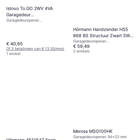
Istovo To.GO 2WV 4VA
Garagedeur
Garagedeuropener
Afstandsbediening 5 Stuks
afstandsbediening, x
Hörmann Handzender HS5
868 BS Structuur Zwart SW-
Garagedeuropener
Eu
€ 40,65
€ 59,49
afstandsbediening, x
Of 3 betalingen van € 13,55/mnd.
2 winkels
1 winkel
Meross MSG100HK
Garagedeuropener, 94x23 mm
Hörmann 4511647 Knop