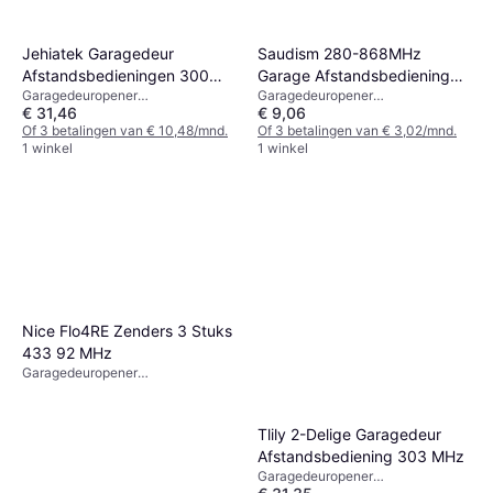
Jehiatek Garagedeur
Saudism 280-868MHz
Afstandsbedieningen 300
Garage Afstandsbediening
Garagedeuropener
Garagedeuropener
MHz 10 DIP Schakelaar
Duplicator
€ 31,46
€ 9,06
afstandsbediening, x
afstandsbediening, x
Of 3 betalingen van € 10,48/mnd.
Of 3 betalingen van € 3,02/mnd.
1 winkel
1 winkel
Nice Flo4RE Zenders 3 Stuks
433 92 MHz
Garagedeuropener
afstandsbediening, x
Tlily 2-Delige Garagedeur
Afstandsbediening 303 MHz
Garagedeuropener