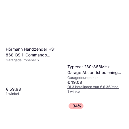
Hörmann Handzender HS1
868-BS 1-Commando
Garagedeuropener, x
Chroom Zwart
Typecat 280-868MHz
Garage Afstandsbediening
Garagedeuropener
Duplicator Grijs Wit
€ 19,08
afstandsbediening, x
Of 3 betalingen van € 6,36/mnd.
€ 59,98
1 winkel
1 winkel
-34%