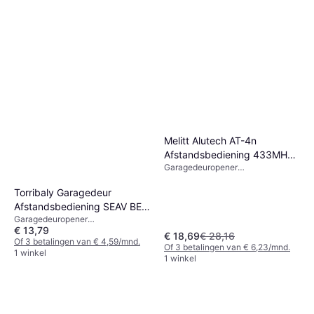
Melitt Alutech AT-4n
Afstandsbediening 433MHz
Garagedeuropener
4 Knoppen
afstandsbediening, x
Torribaly Garagedeur
Afstandsbediening SEAV BE-
Garagedeuropener
HAPPY-RS2 RS1 RS3 Zender
€ 13,79
afstandsbediening, x
433 MHz
€ 18,69
€ 28,16
Of 3 betalingen van € 4,59/mnd.
Of 3 betalingen van € 6,23/mnd.
1 winkel
1 winkel