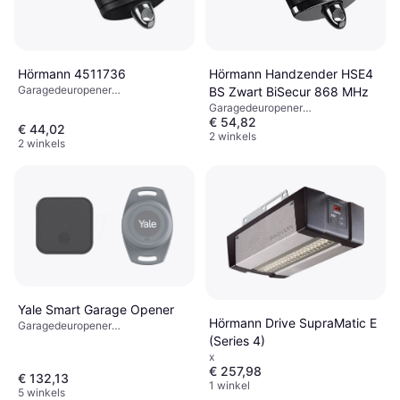
Hörmann Handzender HSE4
Hörmann 4511736
Garagedeuropener
BS Zwart BiSecur 868 MHz
afstandsbediening, 28x14 mm
Garagedeuropener
€ 54,82
afstandsbediening, 65x30 mm
€ 44,02
2 winkels
2 winkels
Yale Smart Garage Opener
Hörmann Drive SupraMatic E
Garagedeuropener
(Series 4)
afstandsbediening, 50x50 mm
x
€ 257,98
€ 132,13
1 winkel
5 winkels