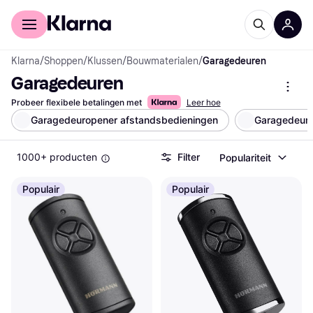
Voor shoppers
Voor bedrijven
Klarna
/
Shoppen
/
Klussen
/
Bouwmaterialen
/
Garagedeuren
Garagedeuren
Probeer flexibele betalingen met
Leer hoe
Garagedeuropener afstandsbedieningen
Garagedeur
1000+ producten
Filter
Populariteit
Populair
Populair