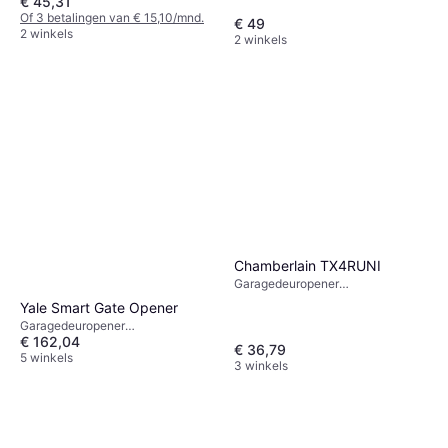
€ 45,31
afstandsbediening, 41x70 mm
Of 3 betalingen van € 15,10/mnd.
€ 49
2 winkels
2 winkels
Chamberlain TX4RUNI
Garagedeuropener
afstandsbediening, 26x70 mm
Yale Smart Gate Opener
Garagedeuropener
€ 162,04
afstandsbediening, x
€ 36,79
5 winkels
3 winkels