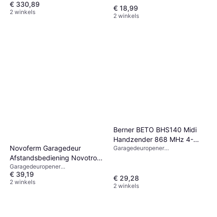
€ 330,89
€ 18,99
2 winkels
2 winkels
Berner BETO BHS140 Midi
Handzender 868 MHz 4-
Novoferm Garagedeur
Garagedeuropener
Kanaals
afstandsbediening, x
Afstandsbediening Novotron
Garagedeuropener
522 64/128 Bit 433 MHz
€ 39,19
afstandsbediening, x
€ 29,28
2 winkels
2 winkels