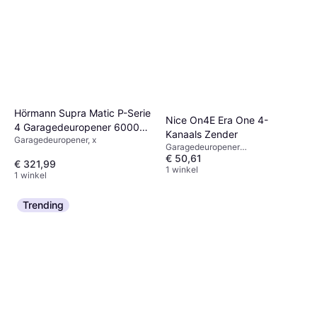
Hörmann Supra Matic P-Serie
Nice On4E Era One 4-
4 Garagedeuropener 6000
Kanaals Zender
Garagedeuropener, x
mm
Garagedeuropener
€ 50,61
afstandsbediening, x
€ 321,99
1 winkel
1 winkel
Trending