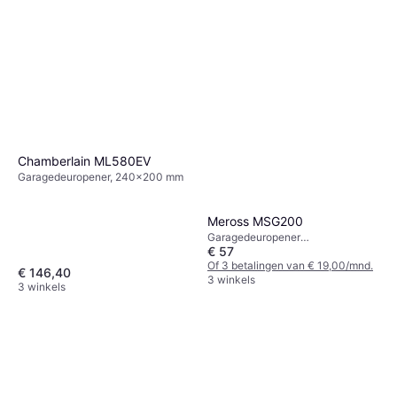
Chamberlain ML580EV
Garagedeuropener, 240x200 mm
Meross MSG200
Garagedeuropener
€ 57
afstandsbediening, 94x23 mm
Of 3 betalingen van € 19,00/mnd.
€ 146,40
3 winkels
3 winkels