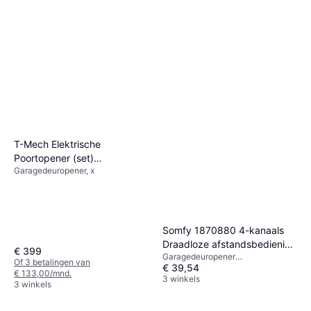
T-Mech Elektrische
Poortopener (set)
Garagedeuropener, x
Transparant
Somfy 1870880 4-kanaals
Draadloze afstandsbediening
€ 399
Garagedeuropener
868.95 MHz
Of 3 betalingen van
€ 39,54
afstandsbediening, x
€ 133,00/mnd.
3 winkels
3 winkels