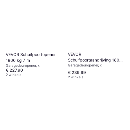
VEVOR
VEVOR Schuifpoortopener
Schuifpoortaandrijving 1800
1800 kg 7 m
Garagedeuropener, x
kg 8 m Automatische
Garagedeuropener, x
€ 227,90
Deuropener
€ 239,99
2 winkels
2 winkels