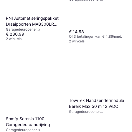
afstandsbediening, x
PNI Automatiseringspakket
Draaipoorten MAB300LR
Garagedeuropener, x
40W 2 Motoren
€ 14,58
€ 230,99
Of 3 betalingen van € 4,86/mnd.
2 winkels
2 winkels
TowiTek Handzendermodule
Bereik Max 50 m 12 V/DC
Garagedeuropener
afstandsbediening, x
Somfy Serenia 1100
Garagedeuraandrijving
Garagedeuropener, x