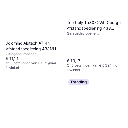
Torribaly To.GO 2WP Garage
Afstandsbediening 433
Garagedeuropener
92MHz
afstandsbediening, x
Jojomino Alutech AT-4n
Afstandsbediening 433MHz
Garagedeuropener
4 Knoppen
€ 11,14
afstandsbediening, x
€ 19,17
Of 3 betalingen van € 3,71/mnd.
Of 3 betalingen van € 6,39/mnd.
1 winkel
1 winkel
Trending