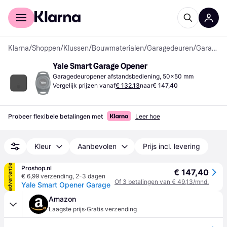
Voor shoppers
Voor bedrijven
Klarna
/
Shoppen
/
Klussen
/
Bouwmaterialen
/
Garagedeuren
/
Garagedeuropener afstandsbedieningen
Yale Smart Garage Opener
Garagedeuropener afstandsbediening, 50x50 mm
Vergelijk prijzen vanaf
€ 132,13
naar
€ 147,40
Probeer flexibele betalingen met
Leer hoe
Kleur
Aanbevolen
Prijs incl. levering
advertentie
Proshop.nl
€ 147,40
€ 6,99 verzending
,
2-3 dagen
Of 3 betalingen van € 49,13/mnd.
Yale Smart Opener Garage
Amazon
·
Laagste prijs
Gratis verzending