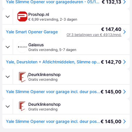
€ 132,13
Yale Slimme Opener voor garagedeuren - 05/102300/BW - Inclusief Deur positiesensor - Geïntegreerde WiFi verbinding - Openen op afstand - Gedeelde toegang - Gemakkelijke installatie
Proshop.nl
€ 6,99 verzending
,
2-3 dagen
€ 147,40
Yale Smart Opener Garage
Of 3 betalingen van € 49,13/mnd.
Galaxus
Gratis verzending
,
5-7 dagen
€ 142,70
Yale, Deursloten + Afdichtmiddelen, Slimme opener Garage (Interieur)
Deurklinkenshop
Gratis verzending
€ 145,00
Yale Slimme Opener voor garage incl. deur positiesensor
Deurklinkenshop
Gratis verzending
€ 145,00
Yale Slimme Opener voor garage incl. deur positiesensor