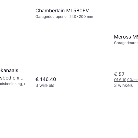
Chamberlain ML580EV
Garagedeuropener, 240x200 mm
Meross M
Garagedeurop
94x23 mm
kanaals
€ 57
sbediening
€ 146,40
Of € 19,00/mn
dsbediening, x
3 winkels
3 winkels