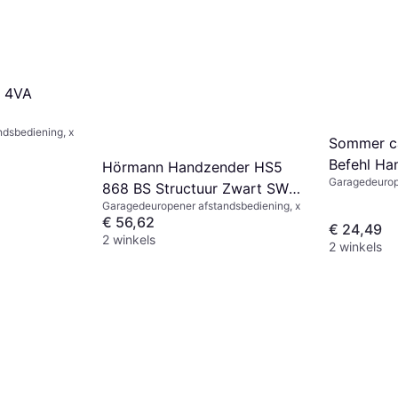
V 4VA
dsbediening, x
 5 Stuks
Sommer c
Befehl Ha
Hörmann Handzender HS5
Garagedeurop
868 BS Structuur Zwart SW-
Garagedeuropener afstandsbediening, x
Eu
€ 56,62
€ 24,49
2 winkels
2 winkels