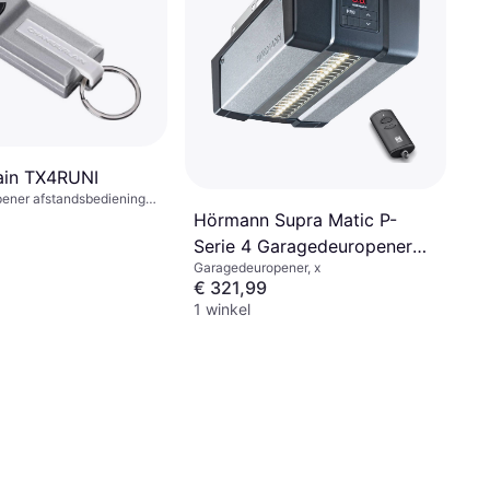
2 winkels
ain TX4RUNI
ener afstandsbediening,
Hörmann Supra Matic P-
Serie 4 Garagedeuropener
Garagedeuropener, x
6000 mm
€ 321,99
1 winkel