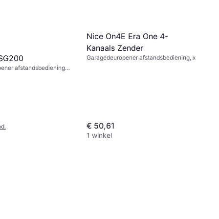
Nice On4E Era One 4-
Kanaals Zender
SG200
Garagedeuropener afstandsbediening, x
ener afstandsbediening,
€ 50,61
d.
1 winkel