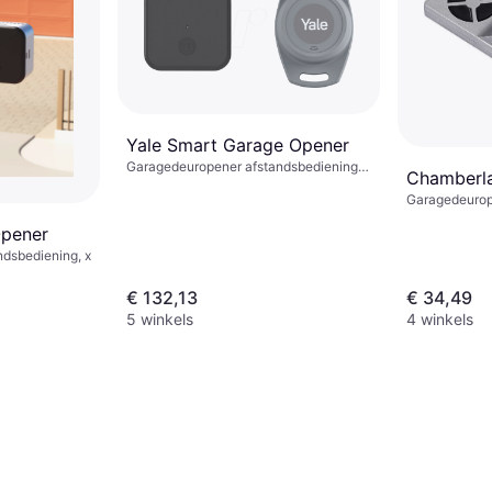
Yale Smart Garage Opener
Garagedeuropener afstandsbediening,
Chamberl
50x50 mm
Garagedeurop
26x70 mm
Opener
dsbediening, x
€ 132,13
€ 34,49
5 winkels
4 winkels