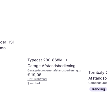
der HS1
ndo
Typecat 280-868MHz
Garage Afstandsbediening
Garagedeuropener afstandsbediening, x
Duplicator Grijs Wit
Torribaly
€ 19,08
Afstandsb
Of € 6,36/mnd.
Garagedeurop
1 winkel
HAPPY-RS
€ 13,79
Trending
433 MHz
Of € 4,59/mnd
1 winkel