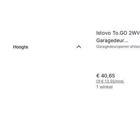
Istovo To.GO 2W
Garagedeur
Hoogte
Garagedeuropener afstan
Afstandsbediening
€ 40,65
Of € 13,55/mnd.
1 winkel