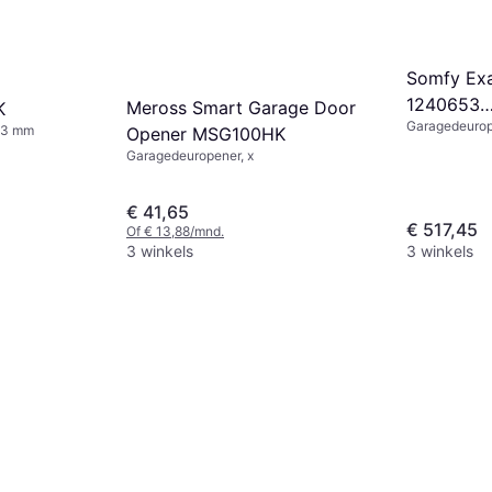
Somfy Exa
1240653
Meross Smart Garage Door
K
Garagedeurop
Draaideur
23 mm
Opener MSG100HK
Garagedeuropener, x
€ 41,65
€ 517,45
Of € 13,88/mnd.
3 winkels
3 winkels