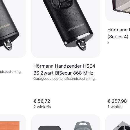
Hörmann D
(Series 4)
x
Hörmann Handzender HSE4
ndsbediening,
BS Zwart BiSecur 868 MHz
Garagedeuropener afstandsbediening,
65x30 mm
€ 56,72
€ 257,98
2 winkels
1 winkel