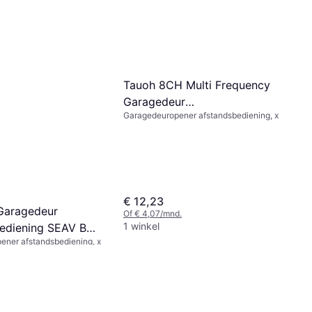
Tauoh 8CH Multi Frequency
Garagedeur
Garagedeuropener afstandsbediening, x
Afstandsbediening 270-
868MHz
€ 12,23
 Garagedeur
Of € 4,07/mnd.
1 winkel
ediening SEAV BE-
ener afstandsbediening, x
2 RS1 RS3 Zender
.