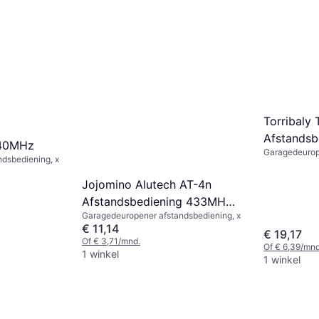
Torribaly
Afstandsb
 40MHz
Garagedeurop
92MHz
dsbediening, x
Jojomino Alutech AT-4n
Afstandsbediening 433MHz
Garagedeuropener afstandsbediening, x
4 Knoppen
€ 11,14
€ 19,17
Of € 3,71/mnd.
Of € 6,39/mnd
1 winkel
1 winkel