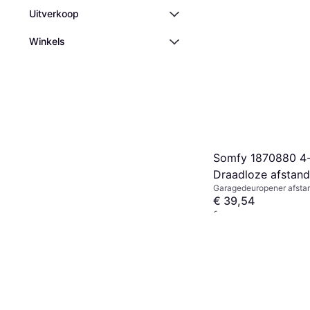
Uitverkoop
Winkels
Somfy 1870880 4-
Draadloze afstand
Garagedeuropener afstan
868.95 MHz
€ 39,54
3 winkels