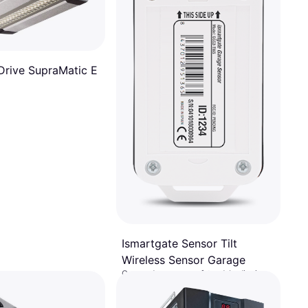
rive SupraMatic E
Ismartgate Sensor Tilt
Wireless Sensor Garage
Garagedeuropener afstandsbediening,
41x70 mm
€ 45,31
Of € 15,10/mnd.