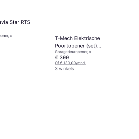
via Star RTS
ener, x
aandrijving 250 kg
T-Mech Elektrische
Poortopener (set)
Garagedeuropener, x
Transparant
€ 399
Of € 133,00/mnd.
3 winkels