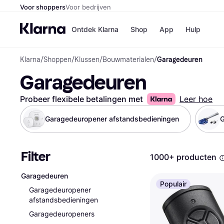
Voor shoppers
Voor bedrijven
Ontdek Klarna
Shop
App
Hulp
Klarna
/
Shoppen
/
Klussen
/
Bouwmaterialen
/
Garagedeuren
Winkels
Garagedeuren
MediaMark
B
Bol
B
Booking.c
B
Probeer flexibele betalingen met
Leer hoe
H&M
B
Kruidvat
Garagedeuropener afstandsbedieningen
G
Filter
Winkeloverzich
1000+ producten
Garagedeuren
Populair
Garagedeuropener
afstandsbedieningen
Garagedeuropeners