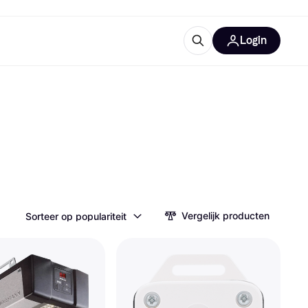
Login
ooruitrustingen
IM
categorieën
Vergelijk producten
Sorteer op populariteit