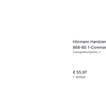
Hörmann Handzen
868-BS 1-Comma
Garagedeuropener, x
Chroom Zwart
€ 55,97
1 winkel