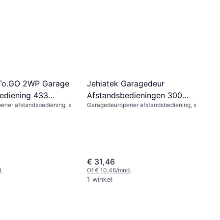
 To.GO 2WP Garage
Jehiatek Garagedeur
ediening 433
Afstandsbedieningen 300
ener afstandsbediening, x
Garagedeuropener afstandsbediening, x
MHz 10 DIP Schakelaar
€ 31,46
.
Of € 10,48/mnd.
1 winkel