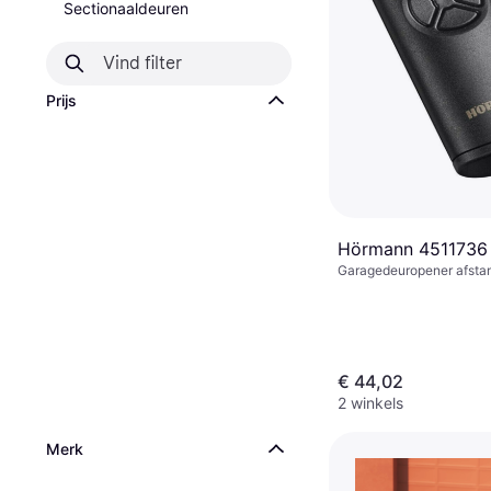
Sectionaaldeuren
Prijs
Hörmann 4511736
Garagedeuropener afsta
28x14 mm
€ 44,02
2 winkels
Merk