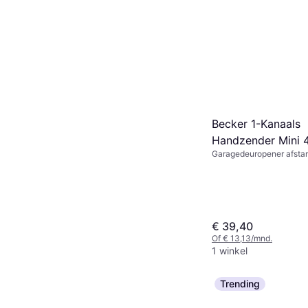
Becker 1-Kanaals
Handzender Mini
Garagedeuropener afstan
€ 39,40
Of € 13,13/mnd.
1 winkel
Trending