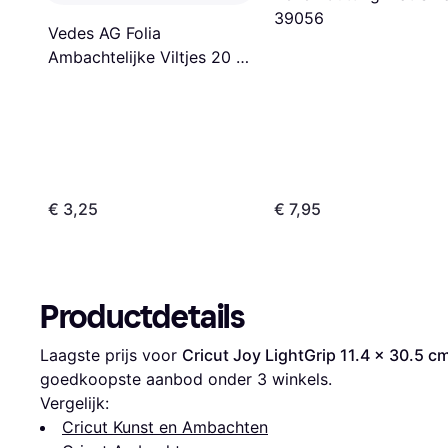
39056
Vedes AG Folia
Ambachtelijke Viltjes 20 x
30 cm 10 stuks 10 kleuren
€ 3,25
€ 7,95
Productdetails
Laagste prijs voor 
Cricut Joy LightGrip 11.4 x 30.5 c
goedkoopste aanbod onder 
3
 winkels.
Vergelijk:
Cricut Kunst en Ambachten