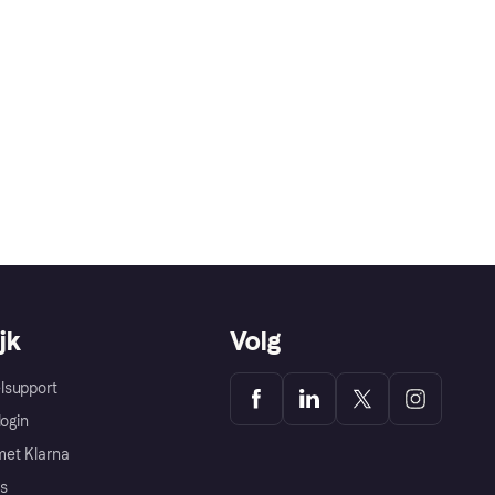
jk
Volg
lsupport
login
et Klarna
s