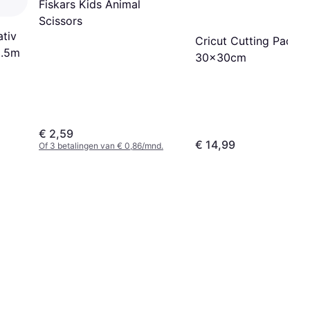
Fiskars Kids Animal
Scissors
ativ
Cricut Cutting Pad
3.5m
30x30cm
€ 2,59
€ 14,99
Of 3 betalingen van € 0,86/mnd.