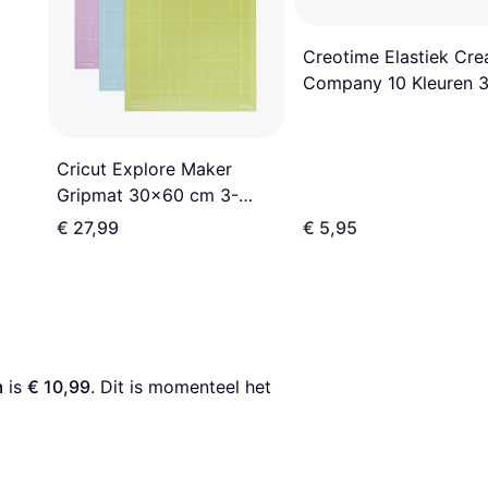
Creotime Elastiek Cre
Company 10 Kleuren 
Cricut Explore Maker
Gripmat 30x60 cm 3-
pack
€ 27,99
€ 5,95
m
 is 
€ 10,99
. Dit is momenteel het 