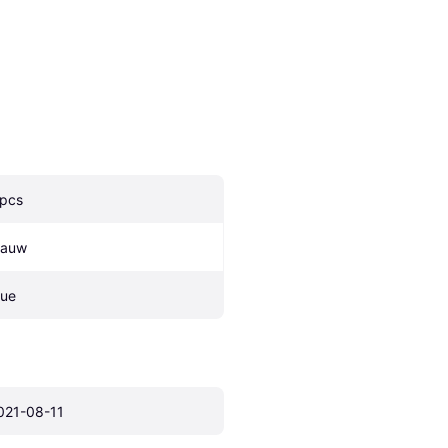
 pcs
lauw
lue
021-08-11