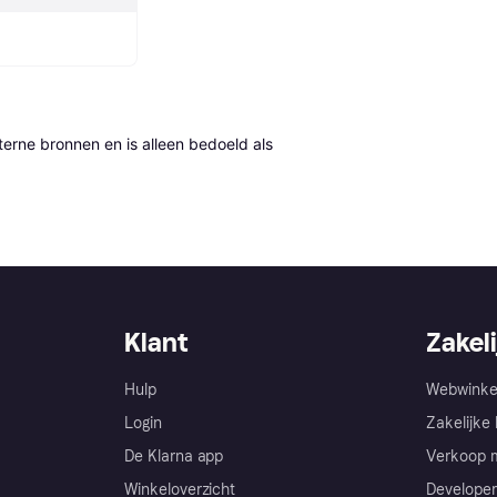
erne bronnen en is alleen bedoeld als 
Klant
Zakeli
Hulp
Webwinke
Login
Zakelijke 
De Klarna app
Verkoop m
Winkeloverzicht
Developer