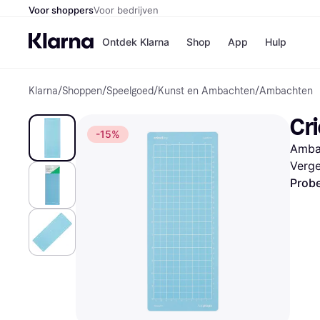
Voor shoppers
Voor bedrijven
Ontdek Klarna
Shop
App
Hulp
Klarna
/
Shoppen
/
Speelgoed
/
Kunst en Ambachten
/
Ambachten
Winkels
Media
B
Cri
Bol
B
-15%
Booki
B
Ambac
H&M
B
Kruidv
Verge
Probe
Winkelove