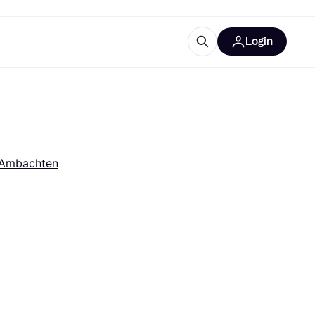
Login
trustingen
IM
Ambachten
gorieën