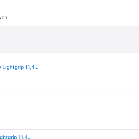
ken
Cricut, Accessoires voor snijplotters, Snijmat Joy Lightgrip 11,4 cm x 30,5 cm
Cricut, Accessoires voor snijplotters, Snijmat Joy Lightgrip 11,4 cm x 30,5 cm