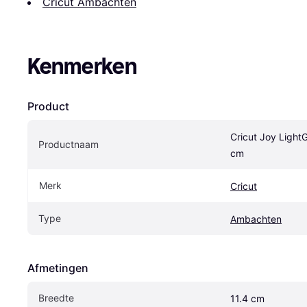
Cricut Ambachten
Kenmerken
Product
Cricut Joy LightG
Productnaam
cm
Merk
Cricut
Type
Ambachten
Afmetingen
Breedte
11.4 cm