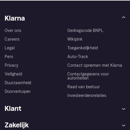
Klarna
Over ons
Gedragscode BNPL
Careers
Wikipink
Legal
Toegankelijkheid
Pers
Auto-Track
Privacy
Contact opnemen met Klarna
Veiligheid
Contactgegevens voor
autoriteiten
Duurzaamheid
Raad van bestuur
Doorverkopen
Investeerdersrelaties
Klant
Hulp
Klachten
Zakelijk
Login
Onze belofte