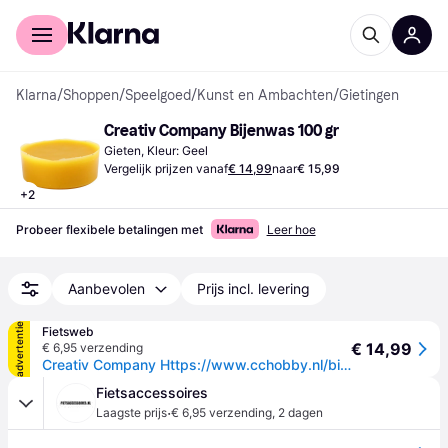
Voor shoppers
Voor bedrijven
Klarna
/
Shoppen
/
Speelgoed
/
Kunst en Ambachten
/
Gietingen
Creativ Company Bijenwas 100 gr
Gieten, Kleur: Geel
Vergelijk prijzen vanaf
€ 14,99
naar
€ 15,99
+
2
Probeer flexibele betalingen met
Leer hoe
Aanbevolen
Prijs incl. levering
advertentie
Fietsweb
€ 14,99
€ 6,95 verzending
Creativ Company Https://www.cchobby.nl/bijenwas-100-gr-1-doosje
Fietsaccessoires
·
Laagste prijs
€ 6,95 verzending
,
2 dagen