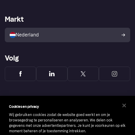
Webwinkelsupport
Developers
De Klarna app
Privacyinstellingen
Zakelijke login
Operationele status
Markt
Winkeloverzicht
Je herroepingsrecht
Verkoop met Klarna
Platformen en partners
Kopersbescherming voor
consumenten
Nederland
Volg
Cookies en privacy
Wij gebruiken cookies zodat de website goed werkt en om je
browsegedrag te personaliseren en analyseren. We delen ook
gegevens met onze advertentiepartners. Je kunt je voorkeuren op elk
moment beheren of je toestemming intrekken.