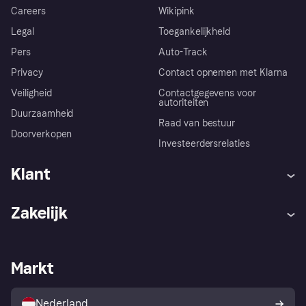
Careers
Wikipink
Legal
Toegankelijkheid
Pers
Auto-Track
Privacy
Contact opnemen met Klarna
Veiligheid
Contactgegevens voor
autoriteiten
Duurzaamheid
Raad van bestuur
Doorverkopen
Investeerdersrelaties
Klant
Hulp
Klachten
Zakelijk
Login
Onze belofte
Webwinkelsupport
Developers
De Klarna app
Privacyinstellingen
Zakelijke login
Operationele status
Markt
Winkeloverzicht
Je herroepingsrecht
Verkoop met Klarna
Platformen en partners
Kopersbescherming voor
consumenten
Nederland