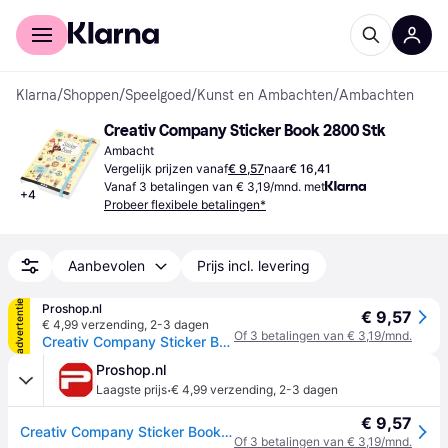
Voor shoppers
Voor bedrijven
Klarna
/
Shoppen
/
Speelgoed
/
Kunst en Ambachten
/
Ambachten
Creativ Company Sticker Book 2800 Stk
Ambacht
Vergelijk prijzen vanaf
€ 9,57
naar
€ 16,41
Vanaf 3 betalingen van € 3,19/mnd. met
+
4
Probeer flexibele betalingen*
Aanbevolen
Prijs incl. levering
advertentie
Proshop.nl
€ 9,57
€ 4,99 verzending
,
2-3 dagen
Of 3 betalingen van € 3,19/mnd.
Creativ Company Sticker Book with 2800+ Stickers
Proshop.nl
·
Laagste prijs
€ 4,99 verzending
,
2-3 dagen
€ 9,57
Creativ Company Sticker Book with 2800+ Stickers
Of 3 betalingen van € 3,19/mnd.