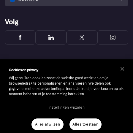
Volg
Cookies en privacy
Wij gebruiken cookies zodat de website goed werkt en om je
browsegedrag te personaliseren en analyseren. We delen ook
gegevens met onze advertentiepartners. Je kunt je voorkeuren op elk
moment beheren of je toestemming intrekken.
Instellingen wijzigen
Copyright © 2005-2026 Klarna Bank AB (publ). Headquarters: Stockholm, Sweden. All
rights reserved. Klarna Bank AB (publ). Sveavägen 46, 111 34 Stockholm. Organization
number: 556737-0431
Alles afwijzen
Alles toestaan
Cookies
Klarna.com