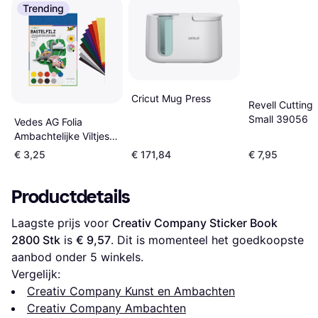
Trending
Cricut Mug Press
Revell Cutting
Small 39056
Vedes AG Folia
Ambachtelijke Viltjes
20 x 30 cm 10 stuks
€ 3,25
€ 171,84
€ 7,95
10 kleuren
Productdetails
Laagste prijs voor 
Creativ Company Sticker Book 
2800 Stk
 is 
€ 9,57
. Dit is momenteel het goedkoopste 
aanbod onder 
5
 winkels.
Vergelijk:
Creativ Company Kunst en Ambachten
Creativ Company Ambachten