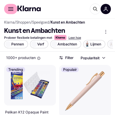
Voor shoppers
Voor bedrijven
Klarna
/
Shoppen
/
Speelgoed
/
Kunst en Ambachten
Kunst en Ambachten
Probeer flexibele betalingen met
Leer hoe
Pennen
Verf
Ambachten
Lijmen
1000+ producten
Filter
Populariteit
Trending
Populair
Pelikan K12 Opaque Paint