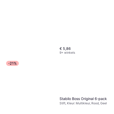
€ 5,86
9+ winkels
-21%
TESA Lijmstift Easy Stick 25
g
Papierlijm
€ 3,50
9+ winkels
Stabilo Boss Original 6-pack
Stift, Kleur: Multikleur, Rood, Geel