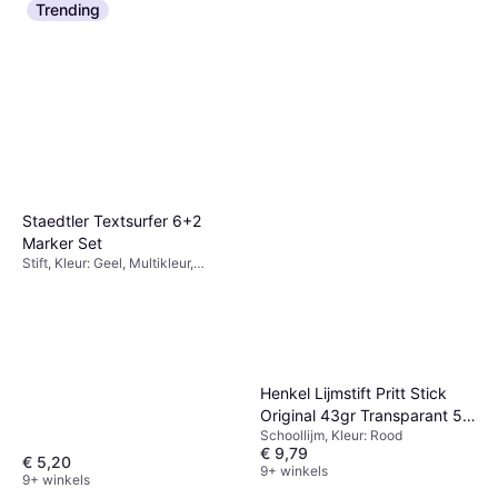
Trending
Staedtler Textsurfer 6+2
Marker Set
Stift, Kleur: Geel, Multikleur,
Oranje, Turkoois
Henkel Lijmstift Pritt Stick
Original 43gr Transparant 5
Schoollijm, Kleur: Rood
Stuks
€ 9,79
€ 5,20
9+ winkels
9+ winkels