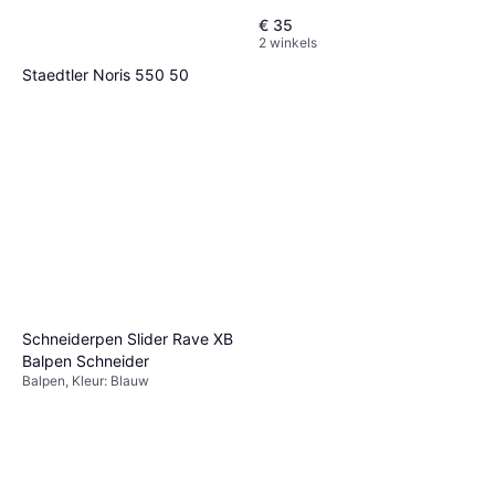
€ 35
2 winkels
Staedtler Noris 550 50
Penaccessoire, Kleur: Blauw,
€ 3,31
Zilver
9+ winkels
Schneiderpen Slider Rave XB
Balpen Schneider
Balpen, Kleur: Blauw