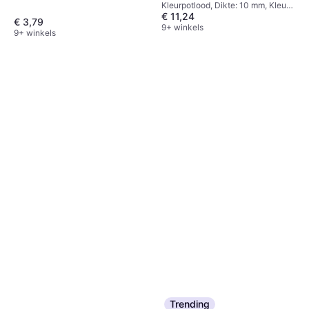
Kleurpotlood, Dikte: 10 mm, Kleur:
€ 11,24
Multikleur
€ 3,79
9+ winkels
9+ winkels
Trending