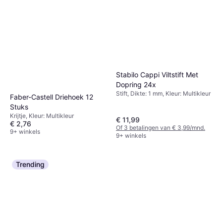
Red CT Medium Blister
Balpen, Kleur: Rood
€ 5,74
9+ winkels
Stabilo Cappi Viltstift Met
Dopring 24x
Stift, Dikte: 1 mm, Kleur: Multikleur
Faber-Castell Driehoek 12
Stuks
Krijtje, Kleur: Multikleur
€ 11,99
€ 2,76
Of 3 betalingen van € 3,99/mnd.
9+ winkels
9+ winkels
Trending