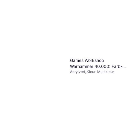
Games Workshop
Warhammer 40.000: Farb-
Acrylverf, Kleur: Multikleur
und Werkzeugset (60-12)