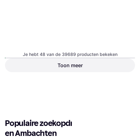
Je hebt 48 van de 39689 producten bekeken
Toon meer
Staedtler Fimo
Modelleerspatels Set 4 Stuks
Modelleringsgereedschap, Kleur:
€ 3,31
Rood
1
2
3
...
415
...
827
9+ winkels
Populaire zoekopdrachten in Kunst 
en Ambachten