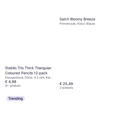
Henkel Pritt Stick Lijmstift
Met Luchtdichte Dop 43
Papierlijm, Kleur: Wit
Gram
Satch Bloomy Breeze
€ 2,03
Pennenzak, Kleur: Blauw
9+ winkels
Stabilo Trio Thick Triangular
Coloured Pencils 12-pack
Kleurpotlood, Dikte: 4.2 mm, Kleur:
€ 4,98
Multikleur
€ 25,49
9+ winkels
2 winkels
Trending