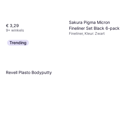
Sakura Pigma Micron
€ 3,29
Fineliner Set Black 6-pack
9+ winkels
Fineliner, Kleur: Zwart
€ 9,71
Trending
9+ winkels
Revell Plasto Bodyputty