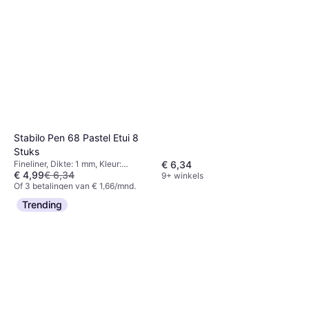
Stabilo Pen 68 Pastel Etui 8
Stuks
€ 6,34
Fineliner, Dikte: 1 mm, Kleur:
€ 4,99
€ 6,34
Multikleur
9+ winkels
Of 3 betalingen van € 1,66/mnd.
9+ winkels
Trending