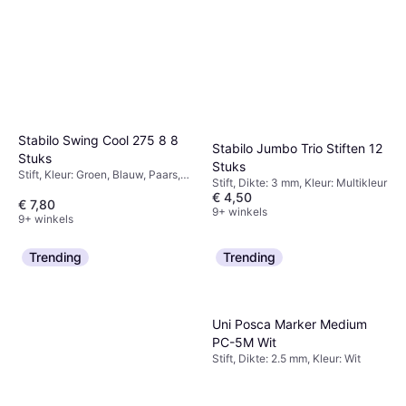
Stabilo Swing Cool 275 8 8
Stabilo Jumbo Trio Stiften 12
Stuks
Stuks
Stift, Kleur: Groen, Blauw, Paars,
Stift, Dikte: 3 mm, Kleur: Multikleur
Roze, Rood, Multikleur, Oranje,
€ 4,50
Geel
€ 7,80
9+ winkels
9+ winkels
Trending
Trending
Uni Posca Marker Medium
PC-5M Wit
Stift, Dikte: 2.5 mm, Kleur: Wit