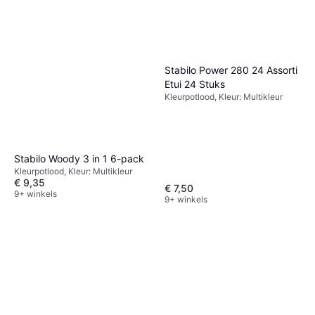
Stabilo Power 280 24 Assorti
Etui 24 Stuks
Kleurpotlood, Kleur: Multikleur
Faber-Castell Jumbo Grip
Neon Colour Pencil 5pcs
Kleurpotlood, Kleur: Multikleur
€ 8,40
Stabilo Woody 3 in 1 6-pack
Of 3 betalingen van € 2,80/mnd.
Kleurpotlood, Kleur: Multikleur
9+ winkels
€ 9,35
€ 7,50
9+ winkels
9+ winkels