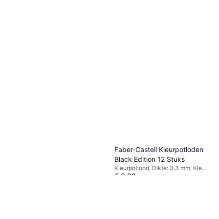
Faber-Castell Kleurpotloden
Black Edition 12 Stuks
Kleurpotlood, Dikte: 3.3 mm, Kleur:
€ 3,28
Multikleur
9+ winkels