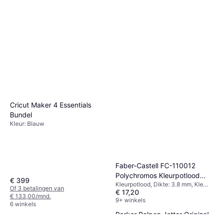
Cricut Maker 4 Essentials
Bundel
Kleur: Blauw
Faber-Castell FC-110012
Polychromos Kleurpotlood
€ 399
Kleurpotlood, Dikte: 3.8 mm, Kleur:
Set
Of 3 betalingen van
€ 17,20
Multikleur
€ 133,00/mnd.
9+ winkels
6 winkels
Parker Balpen Jotter Original