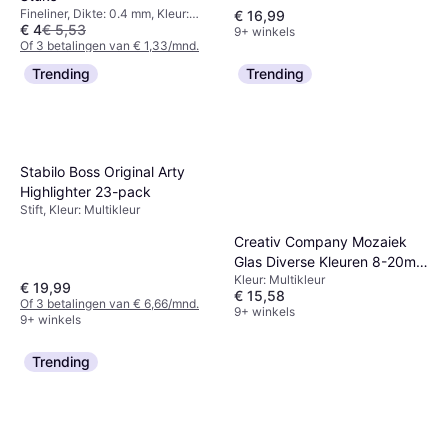
Fineliner, Dikte: 0.4 mm, Kleur:
€ 16,99
€ 4
€ 5,53
Multikleur, Blauw, Turkoois, Zwart,
9+ winkels
Geel, Oranje
Of 3 betalingen van € 1,33/mnd.
9+ winkels
Trending
Trending
Stabilo Boss Original Arty
Highlighter 23-pack
Stift, Kleur: Multikleur
Creativ Company Mozaiek
Glas Diverse Kleuren 8-20mm
Kleur: Multikleur
2kg
€ 19,99
€ 15,58
Of 3 betalingen van € 6,66/mnd.
9+ winkels
9+ winkels
Trending