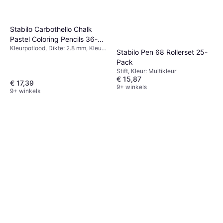
Stabilo Carbothello Chalk
Pastel Coloring Pencils 36-
Kleurpotlood, Dikte: 2.8 mm, Kleur:
pack
Stabilo Pen 68 Rollerset 25-
Multikleur
Pack
Stift, Kleur: Multikleur
€ 15,87
€ 17,39
9+ winkels
9+ winkels