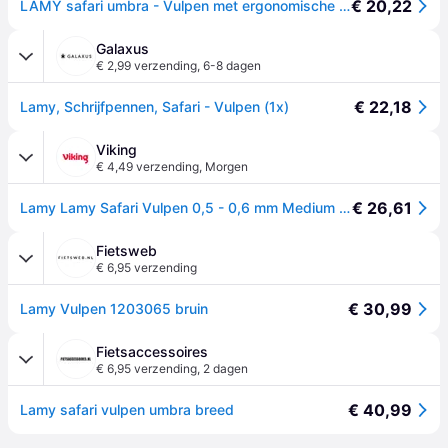
€ 20,22
LAMY safari umbra - Vulpen met ergonomische grip en zwarte stalen penpunt in maat M - ideaal voor schrijven en kalligrafie - inclusief LAMY T 10 blauwschrijvend patroon - Rechtshandig
Galaxus
€ 2,99 verzending
,
6-8 dagen
€ 22,18
Lamy, Schrijfpennen, Safari - Vulpen (1x)
Viking
€ 4,49 verzending
,
Morgen
€ 26,61
Lamy Lamy Safari Vulpen 0,5 - 0,6 mm Medium Zwart
Fietsweb
€ 6,95 verzending
€ 30,99
Lamy Vulpen 1203065 bruin
Fietsaccessoires
€ 6,95 verzending
,
2 dagen
€ 40,99
Lamy safari vulpen umbra breed