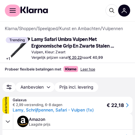
Voor shoppers
Voor bedrijven
Klarna
/
Shoppen
/
Speelgoed
/
Kunst en Ambachten
/
Vulpennen
Lamy Safari Umbra Vulpen Met 
Trending
Ergonomische Grip En Zwarte Stalen 
Penpunt M
Vulpen, Kleur: Zwart
Vergelijk prijzen vanaf
€ 20,22
naar
€ 40,99
+
1
Probeer flexibele betalingen met
Leer hoe
Aanbevolen
Prijs incl. levering
advertentie
Galaxus
€ 22,18
€ 2,99 verzending
,
6-8 dagen
Lamy, Schrijfpennen, Safari - Vulpen (1x)
Amazon
Laagste prijs