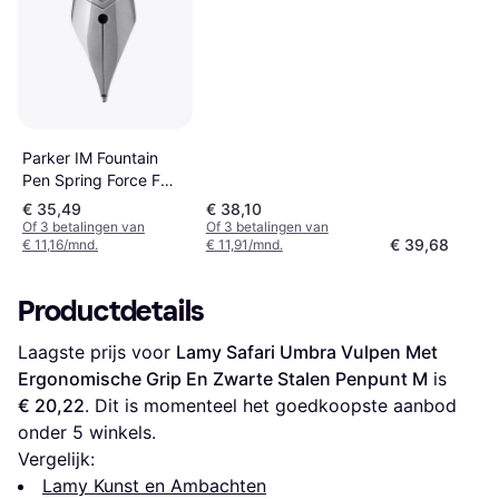
Parker IM Fountain
Pen Spring Force F
Black
€ 35,49
€ 38,10
Of 3 betalingen van
Of 3 betalingen van
€ 39,68
€ 11,16/mnd.
€ 11,91/mnd.
Productdetails
Laagste prijs voor 
Lamy Safari Umbra Vulpen Met 
Ergonomische Grip En Zwarte Stalen Penpunt M
 is 
€ 20,22
. Dit is momenteel het goedkoopste aanbod 
onder 
5
 winkels.
Vergelijk:
Lamy Kunst en Ambachten