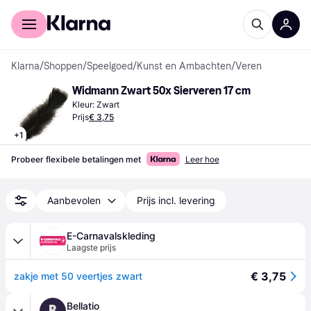
Voor shoppers
Voor bedrijven
Klarna
/
Shoppen
/
Speelgoed
/
Kunst en Ambachten
/
Veren
Widmann Zwart 50x Sierveren 17 cm
Kleur: Zwart
Prijs
€ 3,75
+
1
Probeer flexibele betalingen met
Leer hoe
Aanbevolen
Prijs incl. levering
E-Carnavalskleding
Laagste prijs
€ 3,75
zakje met 50 veertjes zwart
Bellatio
B