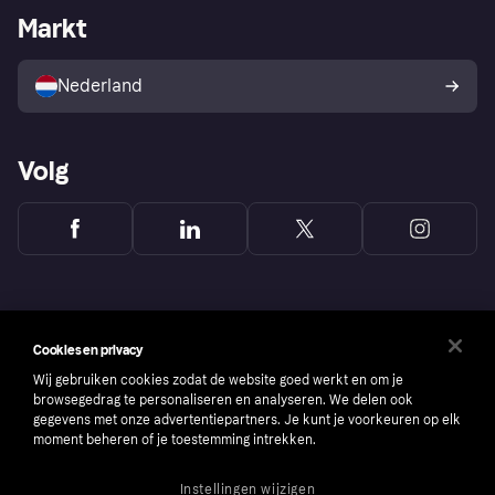
Zakelijke login
Operationele status
Markt
Winkeloverzicht
Je herroepingsrecht
Verkoop met Klarna
Platformen en partners
Kopersbescherming voor
consumenten
Nederland
Volg
Cookies en privacy
Wij gebruiken cookies zodat de website goed werkt en om je
browsegedrag te personaliseren en analyseren. We delen ook
gegevens met onze advertentiepartners. Je kunt je voorkeuren op elk
moment beheren of je toestemming intrekken.
Instellingen wijzigen