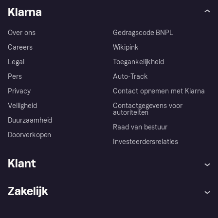
Klarna
Over ons
Gedragscode BNPL
Careers
Wikipink
Legal
Toegankelijkheid
Pers
Auto-Track
Privacy
Contact opnemen met Klarna
Veiligheid
Contactgegevens voor
autoriteiten
Duurzaamheid
Raad van bestuur
Doorverkopen
Investeerdersrelaties
Klant
Hulp
Klachten
Zakelijk
Login
Onze belofte
Webwinkelsupport
Developers
De Klarna app
Privacyinstellingen