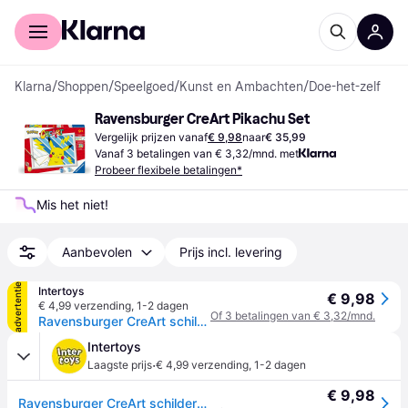
Voor shoppers
Voor bedrijven
Klarna
/
Shoppen
/
Speelgoed
/
Kunst en Ambachten
/
Doe-het-zelf
Ravensburger CreArt Pikachu Set
Vergelijk prijzen vanaf
€ 9,98
naar
€ 35,99
Vanaf 3 betalingen van € 3,32/mnd. met
Probeer flexibele betalingen*
Mis het niet!
Aanbevolen
Prijs incl. levering
advertentie
Intertoys
€ 9,98
€ 4,99 verzending
,
1-2 dagen
Of 3 betalingen van € 3,32/mnd.
Ravensburger CreArt schilderen op nummer cheeky Pikachu
Intertoys
·
Laagste prijs
€ 4,99 verzending
,
1-2 dagen
€ 9,98
Ravensburger CreArt schilderen op nummer cheeky Pikachu