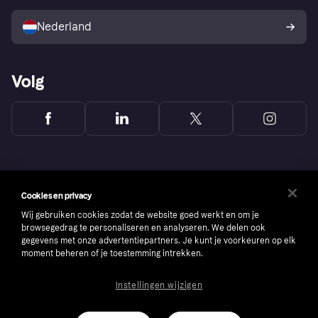
Verkoop met Klarna
Platformen en partners
Kopersbescherming voor
consumenten
Nederland
Volg
Cookies en privacy
Wij gebruiken cookies zodat de website goed werkt en om je
browsegedrag te personaliseren en analyseren. We delen ook
gegevens met onze advertentiepartners. Je kunt je voorkeuren op elk
moment beheren of je toestemming intrekken.
Instellingen wijzigen
Copyright © 2005-2026 Klarna Bank AB (publ). Headquarters: Stockholm, Sweden. All
rights reserved. Klarna Bank AB (publ). Sveavägen 46, 111 34 Stockholm. Organization
number: 556737-0431