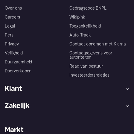
Over ons
Gedragscode BNPL
Careers
Wikipink
Legal
Toegankelijkheid
Pers
Auto-Track
Privacy
Contact opnemen met Klarna
Veiligheid
Contactgegevens voor
autoriteiten
Duurzaamheid
Raad van bestuur
Doorverkopen
Investeerdersrelaties
Klant
Hulp
Klachten
Zakelijk
Login
Onze belofte
Webwinkelsupport
Developers
De Klarna app
Privacyinstellingen
Zakelijke login
Operationele status
Markt
Winkeloverzicht
Je herroepingsrecht