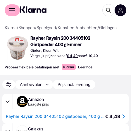
Voor shoppers
Voor bedrijven
Klarna
/
Shoppen
/
Speelgoed
/
Kunst en Ambachten
/
Gietingen
Rayher Raysin 200 34405102 
Gietpoeder 400 g Emmer
Gieten, Kleur: Wit
Vergelijk prijzen vanaf
€ 4,49
naar
€ 10,40
Probeer flexibele betalingen met
Leer hoe
Aanbevolen
Prijs incl. levering
Amazon
Laagste prijs
€ 4,49
Rayher Raysin 200 34405102 gietpoeder, 400 g emmer, gietmassa wit, reliëfgietpoeder, luchthardend en reukloos
Galaxus